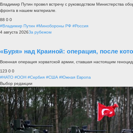
Владимир Путин провел встречу с руководством Министерства обо
фронта в нашем материале.
88
0
0
#Владимир Путин
#Минобороны РФ
#Россия
4 августа 2026
За рубежом
«Буря» над Краиной: операция, после кот
Военная операция хорватской армии, ставшая настоящим геноцид
123
0
0
#НАТО
#ООН
#Сербия
#США
#Южная Европа
Выбор редакции