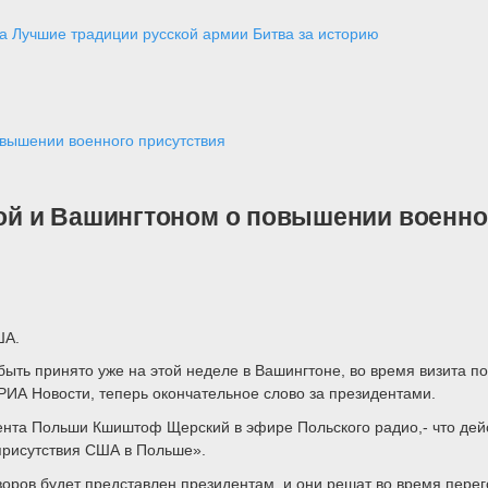
а
Лучшие традиции русской армии
Битва за историю
вышении военного присутствия
й и Вашингтоном о повышении военно
ША.
ыть принято уже на этой неделе в Вашингтоне, во время визита 
РИА Новости, теперь окончательное слово за президентами.
дента Польши Кшиштоф Щерский в эфире Польского радио,- что де
присутствия США в Польше».
воров будет представлен президентам, и они решат во время перег