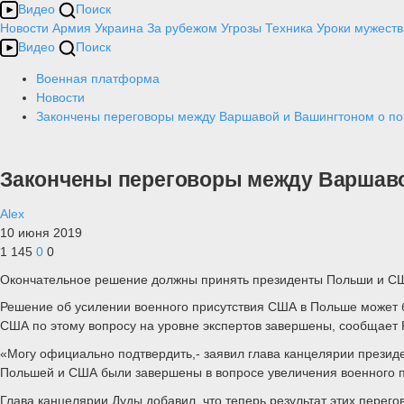
Видео
Поиск
Новости
Армия
Украина
За рубежом
Угрозы
Техника
Уроки мужеств
Видео
Поиск
Военная платформа
Новости
Закончены переговоры между Варшавой и Вашингтоном о по
Закончены переговоры между Варшаво
Alex
10 июня 2019
1 145
0
0
Окончательное решение должны принять президенты Польши и С
Решение об усилении военного присутствия США в Польше может б
США по этому вопросу на уровне экспертов завершены, сообщает 
«Могу официально подтвердить,- заявил глава канцелярии прези
Польшей и США были завершены в вопросе увеличения военного 
Глава канцелярии Дуды добавил, что теперь результат этих перего