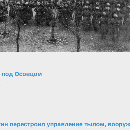
о под Осовцом
..
утин перестроил управление тылом, воор