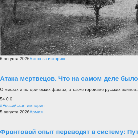
6 августа 2026
Битва за историю
Атака мертвецов. Что на самом деле был
О мифах и исторических фактах, а также героизме русских воинов..
54
0
0
#Российская империя
5 августа 2026
Армия
Фронтовой опыт переводят в систему: П