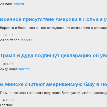
29 мая
Новости
Военное присутствие Америки в Польше 
Варшава и Вашингтон в шаге от подписания соглашения о расшир
1 126
0
0
20 сентября
Новости
Трамп и Дуда подпишут декларацию об у
1 014
0
0
26 декабря
Новости
В Минске считают американскую базу в П
По мнению главы военного ведомства Белоруссии, любое размещен
1 438
0
0
Главное