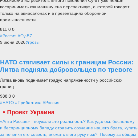
Российский истребитель пятого поколения Су-57 уже нельзя
воспринимать как машину «на перспективу», о которой говорят
только на авиасалонах и в презентациях оборонной
промышленности.
811
0
0
#Россия
#Су-57
9 июня 2026
Угрозы
НАТО стягивает силы к границам России:
Литва подняла добровольцев по тревоге
Литва вновь поднимает градус напряженности у российских
границ.
988
0
0
#НАТО
#Прибалтика
#Россия
Проект Украина
«Анти Россия» - неужели это реальность? Как удалось бесполому
и беспринципному Западу отравить сознание нашего брата, купить
за печенки его совесть, вложить в его руку нож?! Посему за общим