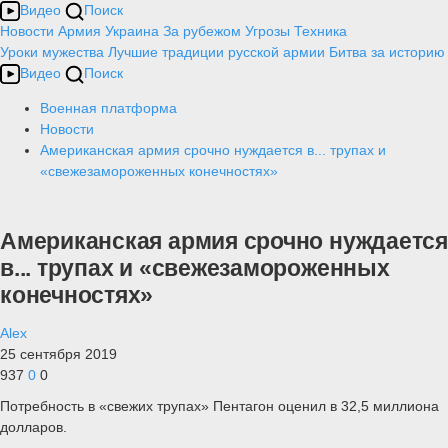
Видео
Поиск
Новости
Армия
Украина
За рубежом
Угрозы
Техника
Уроки мужества
Лучшие традиции русской армии
Битва за историю
Видео
Поиск
Военная платформа
Новости
Американская армия срочно нуждается в... трупах и
«свежезамороженных конечностях»
Американская армия срочно нуждается
в... трупах и «свежезамороженных
конечностях»
Alex
25 сентября 2019
937
0
0
Потребность в «свежих трупах» Пентагон оценил в 32,5 миллиона
долларов.