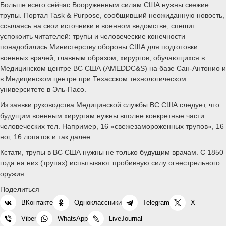
Больше всего сейчас Вооруженным силам США нужны свежие…
трупы. Портал Task & Purpose, сообщивший неожиданную новость,
ссылаясь на свои источники в военном ведомстве, спешит
успокоить читателей: трупы и человеческие конечности
понадобились Министерству обороны США для подготовки
военных врачей, главным образом, хирургов, обучающихся в
Медицинском центре ВС США (AMEDDC&S) на базе Сан-Антонио и
в Медицинском центре при Техасском технологическом
университете в Эль-Пасо.
Из заявки руководства Медицинской службы ВС США следует, что
будущим военным хирургам нужны вполне конкретные части
человеческих тел. Например, 16 «свежезамороженных трупов», 16
ног, 16 лопаток и так далее.
Кстати, трупы в ВС США нужны не только будущим врачам. С 1850
года на них (трупах) испытывают пробивную силу огнестрельного
оружия.
Поделиться
ВКонтакте
Одноклассники
Telegram
X
Viber
WhatsApp
LiveJournal