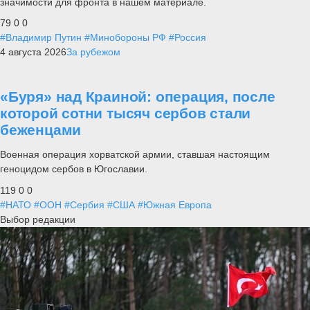
значимости для фронта в нашем материале.
79
0
0
#Владимир Путин
#Минобороны РФ
#Россия
4 августа 2026
За рубежом
«Буря» над Краиной: операция, после
которой сотни тысяч сербов стали
беженцами
Военная операция хорватской армии, ставшая настоящим
геноцидом сербов в Югославии.
119
0
0
#НАТО
#ООН
#Сербия
#США
#Южная Европа
Выбор редакции