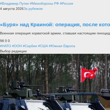
#Владимир Путин
#Минобороны РФ
#Россия
4 августа 2026
За рубежом
«Буря» над Краиной: операция, после кот
Военная операция хорватской армии, ставшая настоящим геноцид
98
0
0
#НАТО
#ООН
#Сербия
#США
#Южная Европа
Выбор редакции