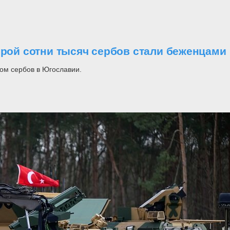
орой сотни тысяч сербов стали беженцами
ом сербов в Югославии.