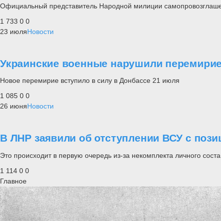
Официальный представитель Народной милиции самопровозглашенно
1 733
0
0
23 июля
Новости
Украинские военные нарушили перемирие
Новое перемирие вступило в силу в Донбассе 21 июля
1 085
0
0
26 июня
Новости
В ЛНР заявили об отступлении ВСУ с пози
Это происходит в первую очередь из-за некомплекта личного сост
1 114
0
0
Главное