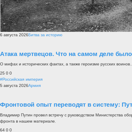
6 августа 2026
Битва за историю
Атака мертвецов. Что на самом деле был
О мифах и исторических фактах, а также героизме русских воинов..
25
0
0
#Российская империя
5 августа 2026
Армия
Фронтовой опыт переводят в систему: П
Владимир Путин провел встречу с руководством Министерства обо
фронта в нашем материале.
64
0
0