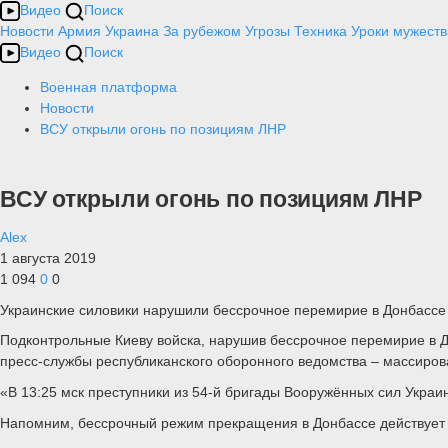
Видео
Поиск
Новости
Армия
Украина
За рубежом
Угрозы
Техника
Уроки мужеств
Видео
Поиск
Военная платформа
Новости
ВСУ открыли огонь по позициям ЛНР
ВСУ открыли огонь по позициям ЛНР
Alex
1 августа 2019
1 094
0
0
Украинские силовики нарушили бессрочное перемирие в Донбассе
Подконтрольные Киеву войска, нарушив бессрочное перемирие в Д
пресс-службы республиканского оборонного ведомства – массиров
«В 13:25 мск преступники из 54-й бригады Вооружённых сил Украи
Напомним, бессрочный режим прекращения в Донбассе действует с