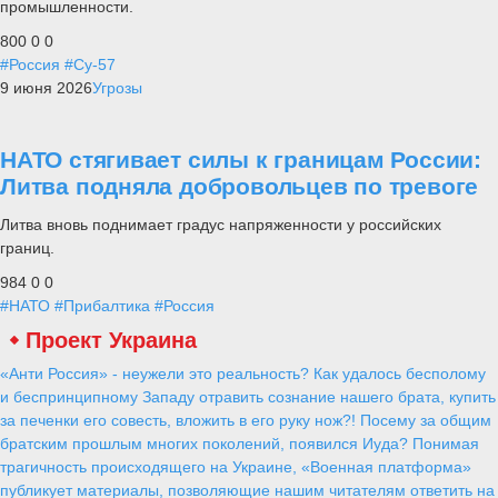
промышленности.
800
0
0
#Россия
#Су-57
9 июня 2026
Угрозы
НАТО стягивает силы к границам России:
Литва подняла добровольцев по тревоге
Литва вновь поднимает градус напряженности у российских
границ.
984
0
0
#НАТО
#Прибалтика
#Россия
Проект Украина
«Анти Россия» - неужели это реальность? Как удалось бесполому
и беспринципному Западу отравить сознание нашего брата, купить
за печенки его совесть, вложить в его руку нож?! Посему за общим
братским прошлым многих поколений, появился Иуда? Понимая
трагичность происходящего на Украине, «Военная платформа»
публикует материалы, позволяющие нашим читателям ответить на