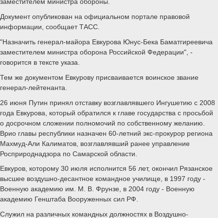
заместителем министра обороны.
Документ опубликован на официальном портале правовой
информации, сообщает ТАСС.
"Назначить генерал-майора Евкурова Юнус-Бека Баматгиреевича
заместителем министра оборона Российской Федерации", -
говорится в тексте указа.
Тем же документом Евкурову присваивается воинское звание
генерал-лейтенанта.
26 июня Путин принял отставку возглавлявшего Ингушетию с 2008
года Евкурова, который обратился к главе государства с просьбой
о досрочном сложении полномочий по собственному желанию.
Врио главы республики назначен 60-летний экс-прокурор региона
Махмуд-Али Калиматов, возглавлявший ранее управление
Росприроднадзора по Самарской области.
Евкуров, которому 30 июля исполнится 56 лет, окончил Рязанское
высшее воздушно-десантное командное училище, в 1997 году -
Военную академию им. М. В. Фрунзе, в 2004 году - Военную
академию Генштаба Вооруженных сил РФ.
Служил на различных командных должностях в Воздушно-