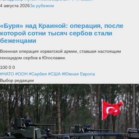
4 августа 2026
За рубежом
«Буря» над Краиной: операция, после
которой сотни тысяч сербов стали
беженцами
Военная операция хорватской армии, ставшая настоящим
геноцидом сербов в Югославии.
100
0
0
#НАТО
#ООН
#Сербия
#США
#Южная Европа
Выбор редакции