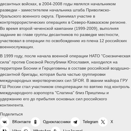
десантных войсках, в 2004-2008 годы являлся начальником
разведки - заместителем начальника штаба Приволжско-
Уральского военного округа. Принимал участие в
контртеррористических операциях в Северо-Кавказском регионе.
Во время второй чеченской кампании (1999-2009), выполняя
задание во главе группы десантников по разведке местности,
участвовал в операции по освобождению из плена 12 российских
военнослужащих.
В 1999 году, после начала военной операции НАТО "Союзническая
сила" против Союзной Республики Югославия, находился на
территории Боснии и Герцеговины в составе российской воздушно-
десантной бригады, которая была частью группировки
международных миротворческих сил SFОR. В звании майора ГРУ
ГШ России стал участником спецоперации по взятию под контроль
международного аэропорта "Слатина" близ Приштины и
удержанию его до прибытия основных сил российского
контингента.
Поделиться
ВКонтакте
Одноклассники
Telegram
X