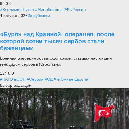
88
0
0
#Владимир Путин
#Минобороны РФ
#Россия
4 августа 2026
За рубежом
«Буря» над Краиной: операция, после
которой сотни тысяч сербов стали
беженцами
Военная операция хорватской армии, ставшая настоящим
геноцидом сербов в Югославии.
124
0
0
#НАТО
#ООН
#Сербия
#США
#Южная Европа
Выбор редакции