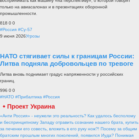
воспринимать как машину «на перспективу», о которой говорят
только на авиасалонах и в презентациях оборонной
промышленности.
818
0
0
#Россия
#Су-57
9 июня 2026
Угрозы
НАТО стягивает силы к границам России:
Литва подняла добровольцев по тревоге
Литва вновь поднимает градус напряженности у российских
границ.
996
0
0
#НАТО
#Прибалтика
#Россия
Проект Украина
«Анти Россия» - неужели это реальность? Как удалось бесполому
и беспринципному Западу отравить сознание нашего брата, купить
за печенки его совесть, вложить в его руку нож?! Посему за общим
братским прошлым многих поколений, появился Иуда? Понимая