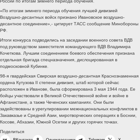
России по итогам зимнего периода обучения.
«По итогам зимнего периода обучения лучшей дивизией
Воздушно-десантных войск признано Ивановское воздушно-
десантное соединение»,- цитирует ТАСС сообщение Минобороны
РФ.
Итоги конкурса подводились на заседании военного совета ВДВ
под руководством заместителя командующего ВДВ Владимира
Кочеткова. Лучшим соединением боевого обеспечения признана
отдельная бригада спецназначения, дислоцированная в
подмосковной Кубинке.
98-я гвардейская Свирская воздушно-десантная Краснознаменная
ордена Кутузова II степени дивизия, штаб которой сейчас
расположен в Иванове, была сформирована 3 мая 1944 года. Ее
бойцы участвовали в Великой Отечественной войне и войне в
Афганистане, а также Чеченских кампаниях. Они были
задействованы в урегулировании межнациональных конфликтов в
Закавказье и Средней Азии, миротворческих операциях в Боснии,
Косове, Абхазии, Южной Осетии и других горячих точках.
Поделиться
ВКонтакте
Одноклассники
Telegram
X