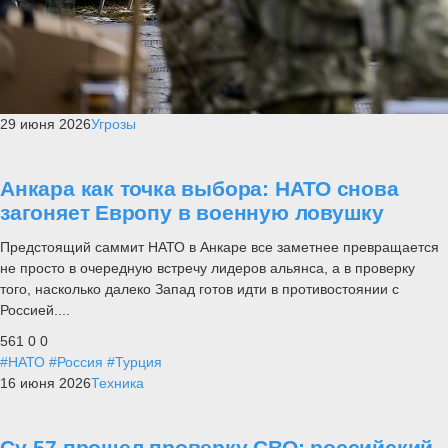
29 июня 2026
Угрозы
Анкара как точка выбора: НАТО снова
загоняет Европу в военную ловушку
Предстоящий саммит НАТО в Анкаре все заметнее превращается
не просто в очередную встречу лидеров альянса, а в проверку
того, насколько далеко Запад готов идти в противостоянии с
Россией....
561
0
0
#НАТО
#Россия
#Турция
16 июня 2026
Техника
Су-57 прошел проверку СВО: российский