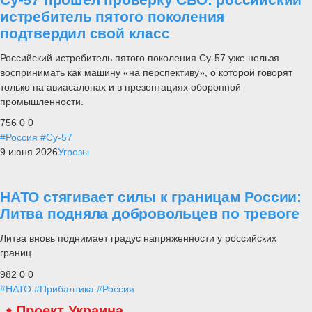
истребитель пятого поколения
подтвердил свой класс
Российский истребитель пятого поколения Су-57 уже нельзя
воспринимать как машину «на перспективу», о которой говорят
только на авиасалонах и в презентациях оборонной
промышленности.
756
0
0
#Россия
#Су-57
9 июня 2026
Угрозы
НАТО стягивает силы к границам России:
Литва подняла добровольцев по тревоге
Литва вновь поднимает градус напряженности у российских
границ.
982
0
0
#НАТО
#Прибалтика
#Россия
Проект Украина