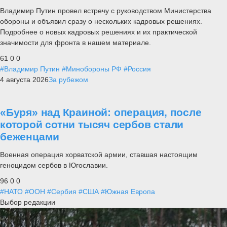
Владимир Путин провел встречу с руководством Министерства
обороны и объявил сразу о нескольких кадровых решениях.
Подробнее о новых кадровых решениях и их практической
значимости для фронта в нашем материале.
61
0
0
#Владимир Путин
#Минобороны РФ
#Россия
4 августа 2026
За рубежом
«Буря» над Краиной: операция, после
которой сотни тысяч сербов стали
беженцами
Военная операция хорватской армии, ставшая настоящим
геноцидом сербов в Югославии.
96
0
0
#НАТО
#ООН
#Сербия
#США
#Южная Европа
Выбор редакции