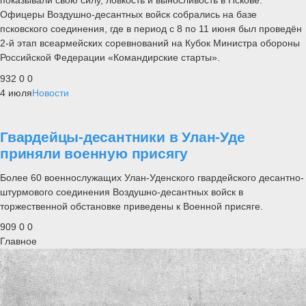
показывали свою силу, ловкость и выносливость в Пскове.
Офицеры Воздушно-десантных войск собрались на базе
псковского соединения, где в период с 8 по 11 июня был проведён
2-й этап всеармейских соревнований на Кубок Министра обороны
Российской Федерации «Командирские старты».
932
0
0
4 июля
Новости
Гвардейцы-десантники в Улан-Уде
приняли военную присягу
Более 60 военнослужащих Улан-Уденского гвардейского десантно-
штурмового соединения Воздушно-десантных войск в
торжественной обстановке приведены к Военной присяге.
909
0
0
Главное