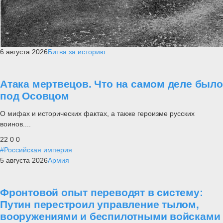
6 августа 2026
Битва за историю
Атака мертвецов. Что на самом деле было
под Осовцом
О мифах и исторических фактах, а также героизме русских
воинов....
22
0
0
#Российская империя
5 августа 2026
Армия
Фронтовой опыт переводят в систему:
Путин перестроил управление тылом,
вооружениями и беспилотными войсками