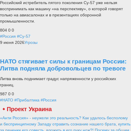
Российский истребитель пятого поколения Су-57 уже нельзя
воспринимать как машину «на перспективу», о которой говорят
только на авиасалонах и в презентациях оборонной
промышленности.
804
0
0
#Россия
#Су-57
9 июня 2026
Угрозы
НАТО стягивает силы к границам России:
Литва подняла добровольцев по тревоге
Литва вновь поднимает градус напряженности у российских
границ.
987
0
0
#НАТО
#Прибалтика
#Россия
Проект Украина
«Анти Россия» - неужели это реальность? Как удалось бесполому
и беспринципному Западу отравить сознание нашего брата, купить
за печенки его совесть, вложить в его руку нож?! Посему за общим