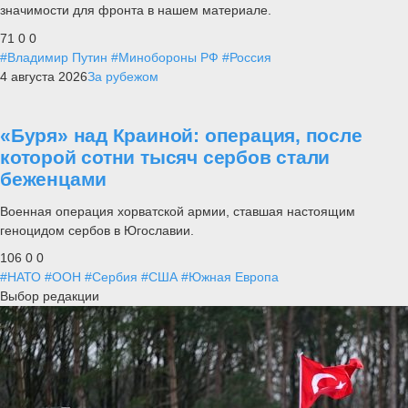
значимости для фронта в нашем материале.
71
0
0
#Владимир Путин
#Минобороны РФ
#Россия
4 августа 2026
За рубежом
«Буря» над Краиной: операция, после
которой сотни тысяч сербов стали
беженцами
Военная операция хорватской армии, ставшая настоящим
геноцидом сербов в Югославии.
106
0
0
#НАТО
#ООН
#Сербия
#США
#Южная Европа
Выбор редакции