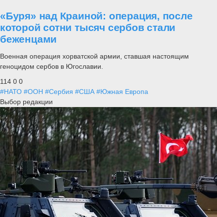
«Буря» над Краиной: операция, после
которой сотни тысяч сербов стали
беженцами
Военная операция хорватской армии, ставшая настоящим
геноцидом сербов в Югославии.
114
0
0
#НАТО
#ООН
#Сербия
#США
#Южная Европа
Выбор редакции