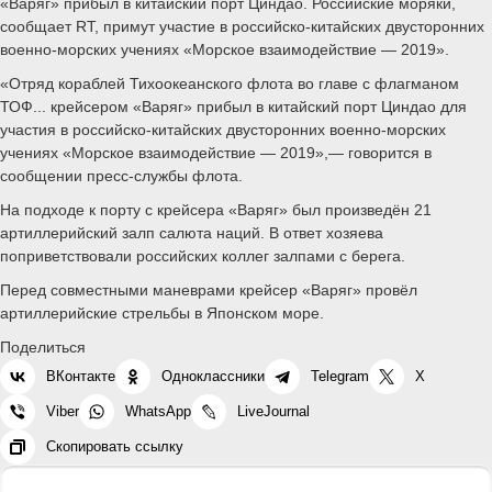
«Варяг» прибыл в китайский порт Циндао. Российские моряки,
сообщает RT, примут участие в российско-китайских двусторонних
военно-морских учениях «Морское взаимодействие — 2019».
«Отряд кораблей Тихоокеанского флота во главе с флагманом
ТОФ... крейсером «Варяг» прибыл в китайский порт Циндао для
участия в российско-китайских двусторонних военно-морских
учениях «Морское взаимодействие — 2019»,— говорится в
сообщении пресс-службы флота.
На подходе к порту с крейсера «Варяг» был произведён 21
артиллерийский залп салюта наций. В ответ хозяева
поприветствовали российских коллег залпами с берега.
Перед совместными маневрами крейсер «Варяг» провёл
артиллерийские стрельбы в Японском море.
Поделиться
ВКонтакте
Одноклассники
Telegram
X
Viber
WhatsApp
LiveJournal
Скопировать ссылку