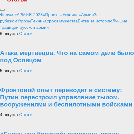
Форум «АРМИЯ-2023»
Проект «Украина»
Армия
За
рубежом
Угрозы
Техника
Уроки мужества
Битва за историю
Лучшие
традиции русской армии
6 августа
Статьи
Атака мертвецов. Что на самом деле было
под Осовцом
5 августа
Статьи
Фронтовой опыт переводят в систему:
Путин перестроил управление тылом,
вооружениями и беспилотными войсками
4 августа
Статьи
«Буря» над Краиной: операция, после