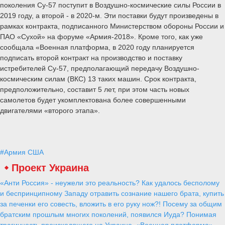
и радиоэлектронные сигналы, поддерживая надлежащие ЭПР, ИК-
сигнатуру или и то и другое для заданного тестового сценария».
Стоит отметить, что и оценка Су-57 со стороны российского
президента, и желание Пентагона найти средства для
противодействия отечественному истребителю вполне
обоснованы.
Су-57 – действительно уникальная машина. Это
многофункциональный истребитель пятого поколения разработки
ОКБ «Сухой». В конструкции широко применяются композитные
материалы, самолет обладает возможностью сверхзвукового
полета без форсажа, малой заметностью (за счет использования
технологий «стелс»), сверхманевренностью и способностью
совершать относительно короткие взлет и посадку. По тем
данным, которые имеются в открытых источниках, он сможет
развивать скорость до 2,6 тыс. км/ч, дальность полета составит
около 4,3 тыс. км. По оценкам экспертов, Су-57 сможет успешно
противостоять американским истребителям пятого поколения F-35
и F-22 и по целому ряду параметров превосходит их.
Кроме того, ожидается, что Су-57 получит весьма мощное для
истребителя ракетно-бомбовое вооружение. Например, есть