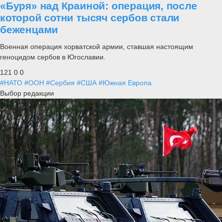
«Буря» над Краиной: операция, после
которой сотни тысяч сербов стали
беженцами
Военная операция хорватской армии, ставшая настоящим
геноцидом сербов в Югославии.
121
0
0
#НАТО
#ООН
#Сербия
#США
#Южная Европа
Выбор редакции