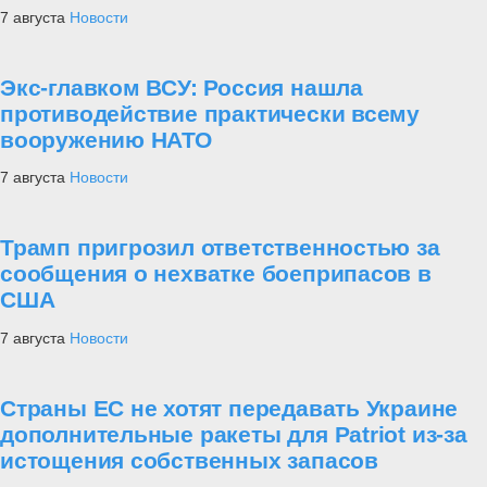
Уникальные противогазы-бронешлемы
появятся в российской армии
5
Новости
Структура главного военно-политического
управления ВС РФ определена
Новости
Украина
Армия
Флот
ВКС
Техника и оружие
За рубежом
Юнармия -
продолжение традиций
7 августа
Новости
Артиллеристы группировки «Восток»
сорвали ротацию подразделений ВСУ в
Запорожской области