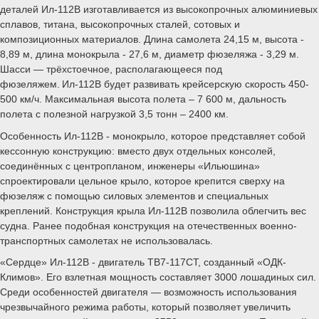
деталей Ил-112В изготавливается из высокопрочных алюминиевых
сплавов, титана, высокопрочных сталей, сотовых и
композиционных материалов. Длина самолета 24,15 м, высота -
8,89 м, длина монокрыла - 27,6 м, диаметр фюзеляжа - 3,29 м.
Шасси — трёхстоечное, располагающееся под
фюзеляжем. Ил-112В будет развивать крейсерскую скорость 450-
500 км/ч. Максимальная высота полета – 7 600 м, дальность
полета с полезной нагрузкой 3,5 тонн – 2400 км.
Особенность Ил-112В - монокрыло, которое представляет собой
кессонную конструкцию: вместо двух отдельных консолей,
соединённых с центропланом, инженеры «Ильюшина»
спроектировали цельное крыло, которое крепится сверху на
фюзеляж с помощью силовых элементов и специальных
креплений. Конструкция крыла Ил-112В позволила облегчить вес
судна. Ранее подобная конструкция на отечественных военно-
транспортных самолетах не использовалась.
«Сердце» Ил-112В - двигатель ТВ7-117СТ, созданный «ОДК-
Климов». Его взлетная мощность составляет 3000 лошадиных сил.
Среди особенностей двигателя — возможность использования
чрезвычайного режима работы, который позволяет увеличить