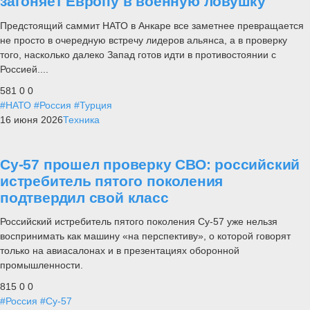
загоняет Европу в военную ловушку
Предстоящий саммит НАТО в Анкаре все заметнее превращается
не просто в очередную встречу лидеров альянса, а в проверку
того, насколько далеко Запад готов идти в противостоянии с
Россией....
581
0
0
#НАТО
#Россия
#Турция
16 июня 2026
Техника
Су-57 прошел проверку СВО: российский
истребитель пятого поколения
подтвердил свой класс
Российский истребитель пятого поколения Су-57 уже нельзя
воспринимать как машину «на перспективу», о которой говорят
только на авиасалонах и в презентациях оборонной
промышленности.
815
0
0
#Россия
#Су-57