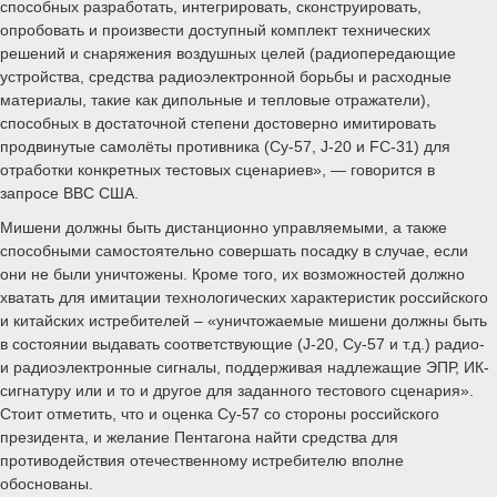
Фото: Сергей Бобылев/ТАСС
19 марта президент России Владимир Путин на встрече с
победителями конкурса «Лидеры России» заявил, что считает
российский самолет Су-57 лучшим военным самолетом в мире.
«Это самый лучший сейчас самолет, в мире самый лучший. По
всем тактико-техническим данным, по оружию. Так никто и летать
не может, как наш самолет», - процитировало оценку президента
агентство ТАСС.
А уже на следующий день, 20 марта, канал RT сообщил, что
Военно-воздушное министерство США (входит в состав