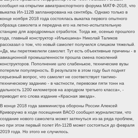
сообщил на открытии авиатранспортного форума МАТФ-2018, что
выкатка Ил-112В запланирована на сентябрь. Однако только в
конце ноября 2018 года состоялась выкатка первого опытного
образца самолета и передача его на летно-испытательную
станцию для аэродромных отработок. Тогда же, осенью прошлого
года, главный конструктор «Ильюшина» Николай Таликов
рассказал о том, что новый самолет получился слишком тяжелый.
«Да, мы перетяжелили самолет. Тут есть объективные причины - в
авиационной промышленности прошла смена поколений
конструкторов. Пополнение шло слабенькое, технические вузы
потеряли популярность. В результате в этом году был поднят
серьезный вопрос, что самолет не соответствует тактико-
техническому заданию - в частности, перевозки пяти тонн на
дальность 1200 километров на аэродром третьего класса», -
приводит его слова издание «Красная звезда».
В конце 2018 года замминистра обороны России Алексей
Криворучко в ходе посещения ВАСО сообщил журналистам, что
создание нового самолета может затянуться из-за ряда проблем,
но при этом первый полет Ил-112В может состояться до февраля
2019 года. Но этого не случилось.