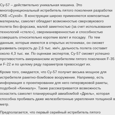
Минобороны США) разместило запрос для поиска потенциальных
подрядчиков, способных создать воздушные цели, имеющие
характеристики таких «продвинутых самолётов противников», как
российский истребитель Су-57 и китайские J-20 и FC-31 (также
известный как J-31).
«Задача данного запроса — установить наличие источников,
способных разработать, интегрировать, сконструировать,
опробовать и произвести доступный комплект технических
решений и снаряжения воздушных целей (радиопередающие
устройства, средства радиоэлектронной борьбы и расходные
материалы, такие как дипольные и тепловые отражатели),
способных в достаточной степени достоверно имитировать
продвинутые самолёты противника (Су-57, J-20 и FC-31) для
отработки конкретных тестовых сценариев», — говорится в
запросе ВВС США.
Мишени должны быть дистанционно управляемыми, а также
способными самостоятельно совершать посадку в случае, если
они не были уничтожены. Кроме того, их возможностей должно
хватать для имитации технологических характеристик российского
и китайских истребителей – «уничтожаемые мишени должны быть
в состоянии выдавать соответствующие (J-20, Су-57 и т.д.) радио-