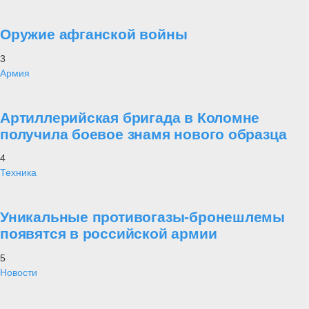
Проект Украина
«Анти Россия» - неужели это реальность? Как удалось бесполому
и беспринципному Западу отравить сознание нашего брата, купить
за печенки его совесть, вложить в его руку нож?! Посему за общим
братским прошлым многих поколений, появился Иуда? Понимая
трагичность происходящего на Украине, «Военная платформа»
публикует материалы, позволяющие нашим читателям ответить на
поставленные выше вопросы, разобраться в истинных причинах
событий, удостовериться и укрепиться в правоте и обоснованности
действий России на Украине.
28 января
Статьи
⑬ Неожиданная перспектива для
западной техники
Самое читаемое
1
Уроки мужества