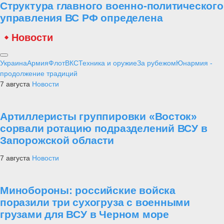
Рейтинг лучших полководцев согласно
математическим расчетам
2
Техника
Оружие афганской войны
3
Армия
Артиллерийская бригада в Коломне
получила боевое знамя нового образца
4
Техника