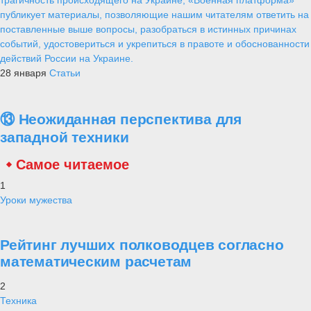
информация о проектировании для него гиперзвуковой ракеты,
подобной «Кинжалу». Также рассматривается возможность
оснастить самолет планирующей авиабомбой «Дрель», которая
способна пробивать даже железобетонные укрепления толщиной в
метр.
Предполагается, что первый серийный истребитель пятого
поколения Су-57 поступит в Воздушно-космические силы России в
2019 году, а второй - в 2020-м. Эти поставки будут произведены в
рамках контракта, подписанного Министерством обороны России и
ПАО «Сухой» на форуме «Армия-2018». Кроме того, как уже
сообщала «Военная платформа, в 2020 году планируется
подписать второй контракт на производство и поставку
истребителей Су-57, предполагающий передачу Воздушно-
космическим силам (ВКС) 13 таких машин. Срок контракта,
предположительно, составит 5 лет, при этом часть новых
самолетов будет укомплектована более совершенными
двигателями «второго этапа».
#Армия США