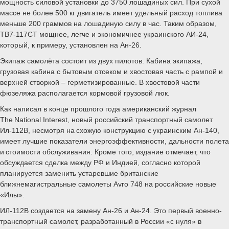
мощность силовой установки до 3750 лошадиных сил. При сухой
массе не более 500 кг двигатель имеет удельный расход топлива
меньше 200 граммов на лошадиную силу в час. Таким образом,
ТВ7-117СТ мощнее, легче и экономичнее украинского АИ-24,
который, к примеру, установлен на Ан-26.
Экипаж самолёта состоит из двух пилотов. Кабина экипажа,
грузовая кабина с бытовым отсеком и хвостовая часть с рампой и
верхней створкой – герметизированные. В хвостовой части
фюзеляжа располагается кормовой грузовой люк.
Как написал в конце прошлого года американский журнал
The National Interest, новый российский транспортный самолет
Ил-112В, несмотря на схожую конструкцию с украинским Ан-140,
имеет лучшие показатели энергоэффективности, дальности полета
и стоимости обслуживания. Кроме того, издание отмечает, что
обсуждается сделка между РФ и Индией, согласно которой
планируется заменить устаревшие британские
ближнемагистральные самолеты Avro 748 на российские новые
«Илы».
ИЛ-112В создается на замену Ан-26 и Ан-24. Это первый военно-
транспортный самолет, разработанный в России «с нуля» в