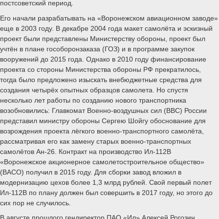
постсоветский период.
Его начали разрабатывать на «Воронежском авиационном заводе»
еще в 2003 году. В декабре 2004 года макет самолёта и эскизный
проект были представлены Министерству обороны, проект был
учтён в плане гособоронзаказа (ГОЗ) и в программе закупок
вооружений до 2015 года. Однако в 2010 году финансирование
проекта со стороны Министерства обороны РФ прекратилось,
тогда было предложено изыскать внебюджетные средства для
создания четырёх опытных образцов самолета. Но спустя
несколько лет работы по созданию нового транспортника
возобновились: Главкомат Военно-воздушных сил (ВВС) России
представил министру обороны Сергею Шойгу обоснование для
возрождения проекта лёгкого военно-транспортного самолёта,
рассматривая его как замену старых военно-транспортных
самолётов Ан-26. Контракт на производство Ил-112В
«Воронежское акционерное самолетостроительное общество»
(ВАСО) получил в 2015 году. Для сборки завод вложил в
модернизацию цехов более 1,3 млрд рублей. Свой первый полет
Ил-112В по плану должен был совершить в 2017 году, но этого до
сих пор не случилось.
В августе прошлого гендиректор ПАО «Ил» Алексей Рогозин