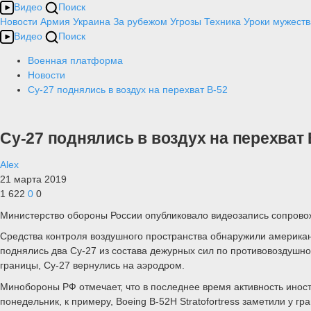
Видео
Поиск
Новости
Армия
Украина
За рубежом
Угрозы
Техника
Уроки мужеств
Видео
Поиск
Военная платформа
Новости
Су-27 поднялись в воздух на перехват В-52
Су-27 поднялись в воздух на перехват 
Alex
21 марта 2019
1 622
0
0
Министерство обороны России опубликовало видеозапись сопрово
Средства контроля воздушного пространства обнаружили американ
поднялись два Су-27 из состава дежурных сил по противовоздушно
границы, Су-27 вернулись на аэродром.
Минобороны РФ отмечает, что в последнее время активность инос
понедельник, к примеру, Boeing B-52H Stratofortress заметили у 