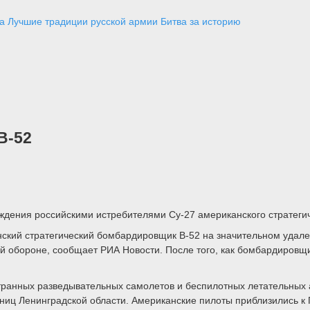
а
Лучшие традиции русской армии
Битва за историю
В-52
ждения российскими истребителями Су-27 американского стратеги
ский стратегический бомбардировщик B-52 на значительном удален
й обороне, сообщает РИА Новости. После того, как бомбардировщи
транных разведывательных самолетов и беспилотных летательных а
границ Ленинградской области. Американские пилоты приблизились 