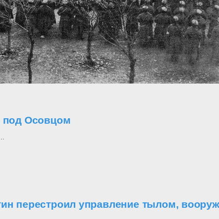
о под Осовцом
..
утин перестроил управление тылом, воор