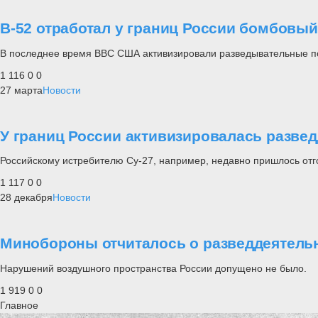
В-52 отработал у границ России бомбовый
В последнее время ВВС США активизировали разведывательные по
1 116
0
0
27 марта
Новости
У границ России активизировалась разве
Российскому истребителю Су-27, например, недавно пришлось отг
1 117
0
0
28 декабря
Новости
Минобороны отчиталось о разведдеятельн
Нарушений воздушного пространства России допущено не было.
1 919
0
0
Главное