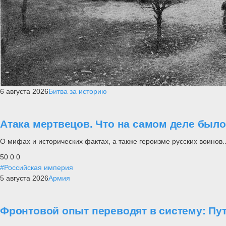
6 августа 2026
Битва за историю
Атака мертвецов. Что на самом деле был
О мифах и исторических фактах, а также героизме русских воинов..
50
0
0
#Российская империя
5 августа 2026
Армия
Фронтовой опыт переводят в систему: П