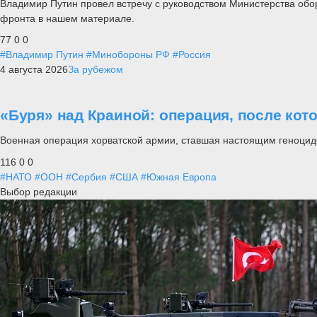
Владимир Путин провел встречу с руководством Министерства обо
фронта в нашем материале.
77
0
0
#Владимир Путин
#Минобороны РФ
#Россия
4 августа 2026
За рубежом
«Буря» над Краиной: операция, после кот
Военная операция хорватской армии, ставшая настоящим геноцид
116
0
0
#НАТО
#ООН
#Сербия
#США
#Южная Европа
Выбор редакции