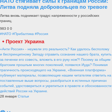
НАТО стягивает силы к границам России:
Литва подняла добровольцев по тревоге
Литва вновь поднимает градус напряженности у российских
границ.
983
0
0
#НАТО
#Прибалтика
#Россия
Проект Украина
«Анти Россия» - неужели это реальность? Как удалось бесполому
и беспринципному Западу отравить сознание нашего брата, купить
за печенки его совесть, вложить в его руку нож?! Посему за общим
братским прошлым многих поколений, появился Иуда? Понимая
трагичность происходящего на Украине, «Военная платформа»
публикует материалы, позволяющие нашим читателям ответить на
поставленные выше вопросы, разобраться в истинных причинах
событий, удостовериться и укрепиться в правоте и обоснованности
действий России на Украине.
28 января
Статьи