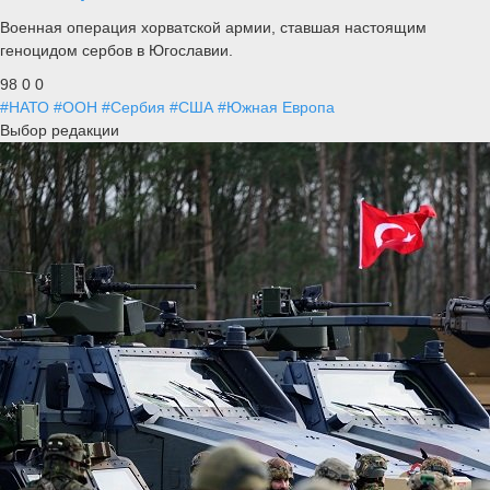
Военная операция хорватской армии, ставшая настоящим
геноцидом сербов в Югославии.
98
0
0
#НАТО
#ООН
#Сербия
#США
#Южная Европа
Выбор редакции