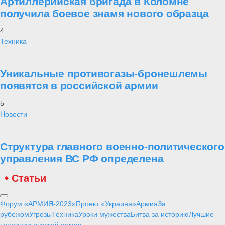
Артиллерийская бригада в Коломне
получила боевое знамя нового образца
4
Техника
Уникальные противогазы-бронешлемы
появятся в российской армии
5
Новости
Структура главного военно-политического
управления ВС РФ определена
Статьи
Форум «АРМИЯ-2023»
Проект «Украина»
Армия
За
рубежом
Угрозы
Техника
Уроки мужества
Битва за историю
Лучшие