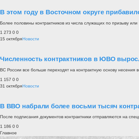
В этом году в Восточном округе прибавил
Более половины контрактников из числа служащих по призыву или
1 273
0
0
15 октября
Новости
Численность контрактников в ЮВО выросл
ВС России все больше переходят на контрактную основу несения 
1 157
0
0
31 октября
Новости
В ВВО набрали более восьми тысяч контр
После подписания документов контрактники отправляются на спец
1 186
0
0
Главное