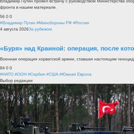
Владимир Путин провел встречу с руководством Министерства обо
фронта в нашем материале.
56
0
0
#Владимир Путин
#Минобороны РФ
#Россия
4 августа 2026
За рубежом
«Буря» над Краиной: операция, после кот
Военная операция хорватской армии, ставшая настоящим геноцид
84
0
0
#НАТО
#ООН
#Сербия
#США
#Южная Европа
Выбор редакции