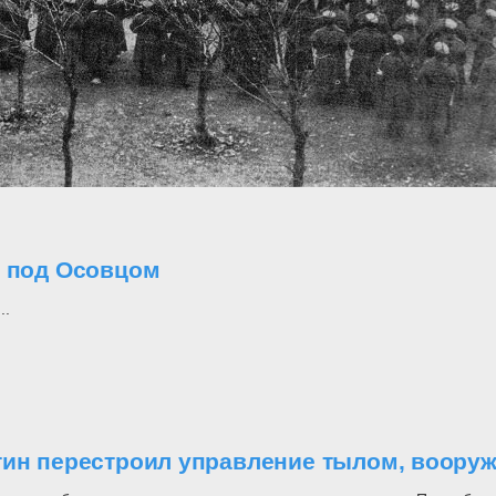
о под Осовцом
..
утин перестроил управление тылом, воор