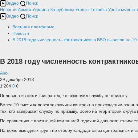
Видео
Поиск
Новости
Армия
Украина
За рубежом
Угрозы
Техника
Уроки мужеств
Видео
Поиск
Военная платформа
Новости
В 2018 году численность контрактников в ВВО выросла на 10
В 2018 году численность контрактнико
Alex
29 декабря 2018
1 264
0
0
Половина из них из числа тех, кто закончил службу по призыву.
Более 10 тысяч человек заключили контракт о прохождении военной
тех, кто завершает службу по призыву. Всего на территории округа
По сравнению с призывной компанией годичной давности количест
На долю выездных групп по отбору кандидатов из центральных и за