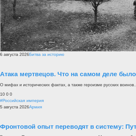
6 августа 2026
Битва за историю
Атака мертвецов. Что на самом деле был
О мифах и исторических фактах, а также героизме русских воинов..
10
0
0
#Российская империя
5 августа 2026
Армия
Фронтовой опыт переводят в систему: П