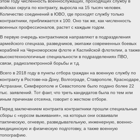
этом году численность военнослужащих, проходящих службу в
войсках округа по контракту, выросла на 15 тысяч человек.
Количество соединений в ЮВО, где проходят службу только
контрактники, приближается к 100. Оно так же, как численность
военных профессионалов, растет с каждым годом.
В первую очередь контрактников направляют в подразделения
армейского спецназа, разведчиков, экипажи современных боевых
кораблей на Черноморском флоте и Каспийской флотилии, а также
высокотехнологичные специальности в подразделениях ПВО,
связи, радиоэлектронной борьбы и т.д.
Всего в 2018 году в пункты отбора граждан на военную службу по
контракту в Ростове-на-Дону, Волгограде, Ставрополе, Краснодаре,
Астрахани, Симферополе и Севастополе было подано более 22
тыс. заявлений. Тот факт, что треть кандидатов была по тем или
иным причинам отсеяна, говорит о жестком отборе.
Перед заключением контракта контрактники прошли специальные
сборы с «курсом выживания», на которых они осваивали
тактическую, огневую, разведывательную, инженерную, военно-
медицинскую и физическую подготовку, а также военную
топографию.