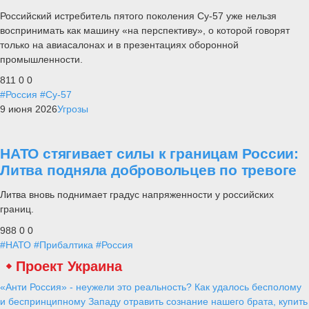
Российский истребитель пятого поколения Су-57 уже нельзя
воспринимать как машину «на перспективу», о которой говорят
только на авиасалонах и в презентациях оборонной
промышленности.
811
0
0
#Россия
#Су-57
9 июня 2026
Угрозы
НАТО стягивает силы к границам России:
Литва подняла добровольцев по тревоге
Литва вновь поднимает градус напряженности у российских
границ.
988
0
0
#НАТО
#Прибалтика
#Россия
Проект Украина
«Анти Россия» - неужели это реальность? Как удалось бесполому
и беспринципному Западу отравить сознание нашего брата, купить