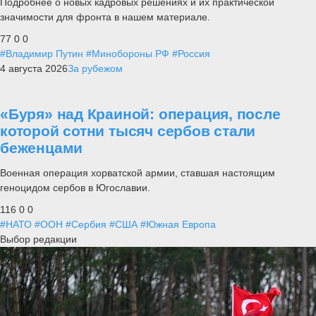
Подробнее о новых кадровых решениях и их практической
значимости для фронта в нашем материале.
77
0
0
#Владимир Путин
#Минобороны РФ
#Россия
4 августа 2026
За рубежом
«Буря» над Краиной: операция, после
которой сотни тысяч сербов стали
беженцами
Военная операция хорватской армии, ставшая настоящим
геноцидом сербов в Югославии.
116
0
0
#НАТО
#ООН
#Сербия
#США
#Южная Европа
Выбор редакции