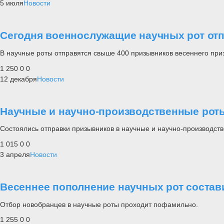
5 июля
Новости
Сегодня военнослужащие научных рот от
В научные роты отправятся свыше 400 призывников весеннего при
1 250
0
0
12 декабря
Новости
Научные и научно-производственные рот
Состоялись отправки призывников в научные и научно-производст
1 015
0
0
3 апреля
Новости
Весеннее пополнение научных рот состав
Отбор новобранцев в научные роты проходит пофамильно.
1 255
0
0