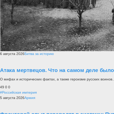
6 августа 2026
Битва за историю
Атака мертвецов. Что на самом деле был
О мифах и исторических фактах, а также героизме русских воинов..
49
0
0
#Российская империя
5 августа 2026
Армия