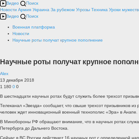
Видео
Поиск
Новости
Армия
Украина
За рубежом
Угрозы
Техника
Уроки мужеств
Видео
Поиск
Военная платформа
Новости
Научные роты получат крупное пополнение
Научные роты получат крупное попол
Alex
13 декабря 2018
1 180
0
0
В шестнадцати научных ротах будут служить более трехсот призыв
Телеканал «Звезда» сообщает, что свыше трехсот призывников из
человек ждет инновационный военный технополис «Эра» в Анапе.
В Минобороны РФ обращают внимание, что в научных ротах служат 
Петербурга до Дальнего Востока.
Сейчас в ВС России действуют 16 научных рот с определенной на