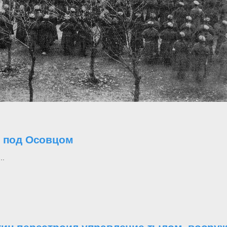
о под Осовцом
..