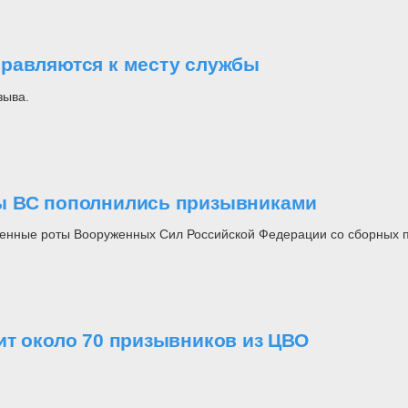
правляются к месту службы
зыва.
ы ВС пополнились призывниками
венные роты Вооруженных Сил Российской Федерации со сборных п
ит около 70 призывников из ЦВО