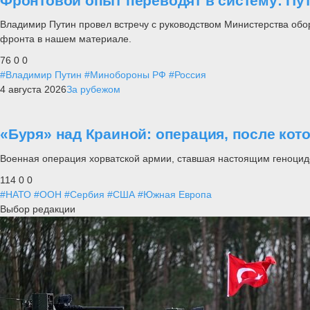
Фронтовой опыт переводят в систему: П
Владимир Путин провел встречу с руководством Министерства обо
фронта в нашем материале.
76
0
0
#Владимир Путин
#Минобороны РФ
#Россия
4 августа 2026
За рубежом
«Буря» над Краиной: операция, после кот
Военная операция хорватской армии, ставшая настоящим геноцид
114
0
0
#НАТО
#ООН
#Сербия
#США
#Южная Европа
Выбор редакции