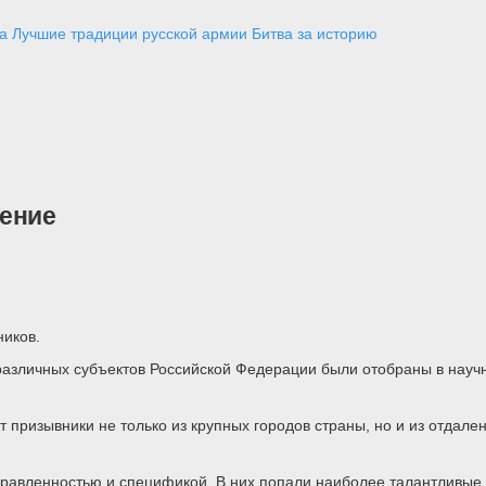
а
Лучшие традиции русской армии
Битва за историю
нение
ников.
 различных субъектов Российской Федерации были отобраны в науч
призывники не только из крупных городов страны, но и из отдален
правленностью и спецификой. В них попали наиболее талантливые