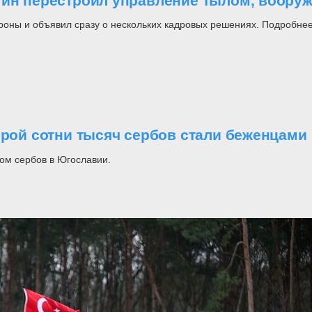
утин перестроил управление тылом, воор
роны и объявил сразу о нескольких кадровых решениях. Подробнее
орой сотни тысяч сербов стали беженцами
ом сербов в Югославии.