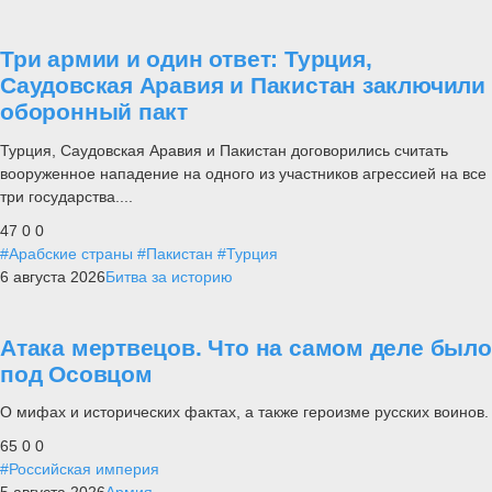
Три армии и один ответ: Турция,
Саудовская Аравия и Пакистан заключили
оборонный пакт
Турция, Саудовская Аравия и Пакистан договорились считать
вооруженное нападение на одного из участников агрессией на все
три государства....
47
0
0
#Арабские страны
#Пакистан
#Турция
6 августа 2026
Битва за историю
Атака мертвецов. Что на самом деле было
под Осовцом
О мифах и исторических фактах, а также героизме русских воинов.
65
0
0
#Российская империя
5 августа 2026
Армия