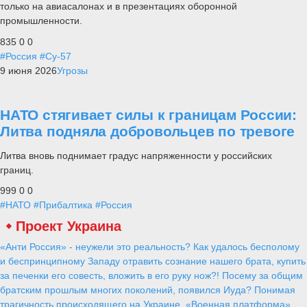
только на авиасалонах и в презентациях оборонной
промышленности.
835
0
0
#Россия
#Су-57
9 июня 2026
Угрозы
НАТО стягивает силы к границам России:
Литва подняла добровольцев по тревоге
Литва вновь поднимает градус напряженности у российских
границ.
999
0
0
#НАТО
#Прибалтика
#Россия
Проект Украина
«Анти Россия» - неужели это реальность? Как удалось бесполому
и беспринципному Западу отравить сознание нашего брата, купить
за печенки его совесть, вложить в его руку нож?! Посему за общим
братским прошлым многих поколений, появился Иуда? Понимая
трагичность происходящего на Украине, «Военная платформа»