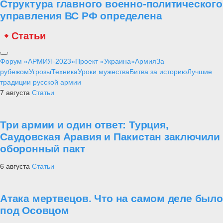
Структура главного военно-политического
управления ВС РФ определена
Статьи
Форум «АРМИЯ-2023»
Проект «Украина»
Армия
За
рубежом
Угрозы
Техника
Уроки мужества
Битва за историю
Лучшие
традиции русской армии
7 августа
Статьи
Три армии и один ответ: Турция,
Саудовская Аравия и Пакистан заключили
оборонный пакт
6 августа
Статьи
Атака мертвецов. Что на самом деле было
под Осовцом