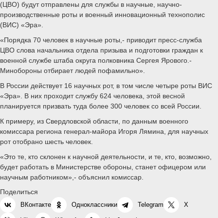
(ЦВО) будут отправлены для службы в научные, научно-
производственные роты и военный инновационный технополис
(ВИС) «Эра».
«Порядка 70 человек в научные роты,- приводит пресс-служба
ЦВО слова начальника отдела призыва и подготовки граждан к
военной службе штаба округа полковника Сергея Ярового.-
Минобороны отбирает людей пофамильно».
В России действует 16 научных рот, в том числе четыре роты ВИС
«Эра». В них проходит службу 624 человека, этой весной
планируется призвать туда более 300 человек со всей России.
К примеру, из Свердловской области, по данным военного
комиссара региона генерал-майора Игоря Лямина, для научных
рот отобрано шесть человек.
«Это те, кто склонен к научной деятельности, и те, кто, возможно,
будет работать в Министерстве обороны, станет офицером или
научным работником»,- объяснил комиссар.
Поделиться
ВКонтакте
Одноклассники
Telegram
X