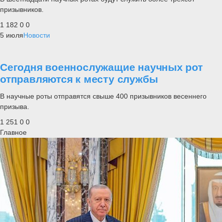
призывников.
1 182
0
0
5 июля
Новости
Сегодня военнослужащие научных рот
отправляются к месту службы
В научные роты отправятся свыше 400 призывников весеннего
призыва.
1 251
0
0
Главное