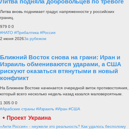
Литва подняла добровольцев по тревоге
Литва вновь поднимает градус напряженности у российских
границ.
979
0
0
#НАТО
#Прибалтика
#Россия
2 июня 2026
За рубежом
Ближний Восток снова на грани: Иран и
Израиль обмениваются ударами, а США
рискуют оказаться втянутыми в новый
конфликт
На Ближнем Востоке начинается очередной виток противостояния,
который всего несколько недель назад казался маловероятным.
1 305
0
0
#Арабские страны
#Израиль
#Иран
#США
Проект Украина
«Анти Россия» - неужели это реальность? Как удалось бесполому