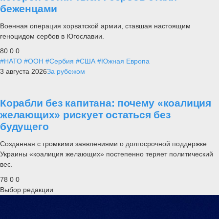
беженцами
Военная операция хорватской армии, ставшая настоящим
геноцидом сербов в Югославии.
80
0
0
#НАТО
#ООН
#Сербия
#США
#Южная Европа
3 августа 2026
За рубежом
Корабли без капитана: почему «коалиция
желающих» рискует остаться без
будущего
Созданная с громкими заявлениями о долгосрочной поддержке
Украины «коалиция желающих» постепенно теряет политический
вес.
78
0
0
Выбор редакции