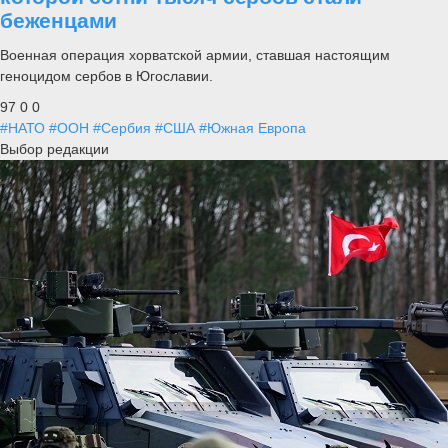
беженцами
Военная операция хорватской армии, ставшая настоящим
геноцидом сербов в Югославии.
97
0
0
#НАТО
#ООН
#Сербия
#США
#Южная Европа
Выбор редакции