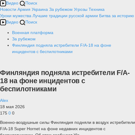
Видео
Поиск
Новости
Армия
Украина
За рубежом
Угрозы
Техника
Уроки мужества
Лучшие традиции русской армии
Битва за историю
Видео
Поиск
Военная платформа
За рубежом
Финляндия подняла истребители F/A-18 на фоне
инцидентов с беспилотниками
Финляндия подняла истребители F/A-
18 на фоне инцидентов с
беспилотниками
Alex
18 мая 2026
175
0
0
Военно-воздушные силы Финляндия подняли в воздух истребители
F/A-18 Super Hornet на фоне недавних инцидентов с
беспилотниками. Об этом сообщает Yle.