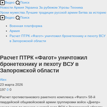
Видео
Поиск
Новости
Армия
Украина
За рубежом
Угрозы
Техника
Уроки мужества
Лучшие традиции русской армии
Битва за историю
Видео
Поиск
Военная платформа
Армия
Расчет ПТРК «Фагот» уничтожил бронетехнику и пехоту ВСУ
в Запорожской области
Расчет ПТРК «Фагот» уничтожил
бронетехнику и пехоту ВСУ в
Запорожской области
Alex
23 марта 2026
197
0
0
Расчет противотанкового ракетного комплекса «Фагот» 58-й
гвардейской общевойсковой армии группировки войск «Днепр»
нанес удар по технике и живой силе ВСУ в Запорожской области.