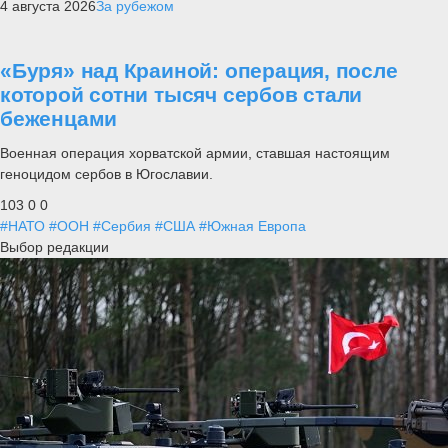
4 августа 2026
За рубежом
«Буря» над Краиной: операция, после
которой сотни тысяч сербов стали
беженцами
Военная операция хорватской армии, ставшая настоящим
геноцидом сербов в Югославии.
103
0
0
#НАТО
#ООН
#Сербия
#США
#Южная Европа
Выбор редакции