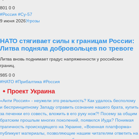
801
0
0
#Россия
#Су-57
9 июня 2026
Угрозы
НАТО стягивает силы к границам России:
Литва подняла добровольцев по тревоге
Литва вновь поднимает градус напряженности у российских
границ.
985
0
0
#НАТО
#Прибалтика
#Россия
Проект Украина
«Анти Россия» - неужели это реальность? Как удалось бесполому
и беспринципному Западу отравить сознание нашего брата, купить
за печенки его совесть, вложить в его руку нож?! Посему за общим
братским прошлым многих поколений, появился Иуда? Понимая
трагичность происходящего на Украине, «Военная платформа»
публикует материалы, позволяющие нашим читателям ответить на