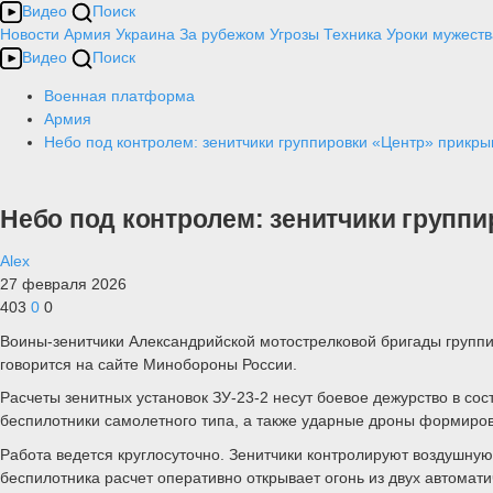
Видео
Поиск
Новости
Армия
Украина
За рубежом
Угрозы
Техника
Уроки мужеств
Видео
Поиск
Военная платформа
Армия
Небо под контролем: зенитчики группировки «Центр» прикр
Небо под контролем: зенитчики групп
Alex
27 февраля 2026
403
0
0
Воины-зенитчики Александрийской мотострелковой бригады групп
говорится на сайте Минобороны России.
Расчеты зенитных установок ЗУ-23-2 несут боевое дежурство в со
беспилотники самолетного типа, а также ударные дроны формир
Работа ведется круглосуточно. Зенитчики контролируют воздушну
беспилотника расчет оперативно открывает огонь из двух автомати