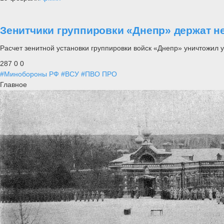
Зенитчики группировки «Днепр» держат не
Расчет зенитной установки группировки войск «Днепр» уничтожил 
287
0
0
#Минобороны РФ
#ВСУ
#ПВО ПРО
Главное