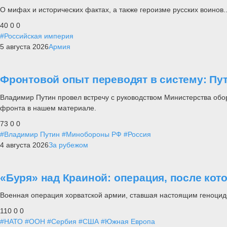
О мифах и исторических фактах, а также героизме русских воинов..
40
0
0
#Российская империя
5 августа 2026
Армия
Фронтовой опыт переводят в систему: П
Владимир Путин провел встречу с руководством Министерства обо
фронта в нашем материале.
73
0
0
#Владимир Путин
#Минобороны РФ
#Россия
4 августа 2026
За рубежом
«Буря» над Краиной: операция, после кот
Военная операция хорватской армии, ставшая настоящим геноцид
110
0
0
#НАТО
#ООН
#Сербия
#США
#Южная Европа