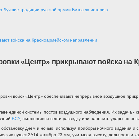
а
Лучшие традиции русской армии
Битва за историю
ывают войска на Красноармейском направлении
ировки «Центр» прикрывают войска на
ировки войск «Центр» обеспечивают непрерывное воздушное прик
ставе единой системы постов воздушного наблюдения. Их задача -
ований
ВСУ
, пытающиеся вести разведку или наносить удары по по
ю обстановку днем и ночью, используя приборы ночного видения и
ческих пушек 2А14 калибра 23 мм, учитывая высоту, дальность и ха