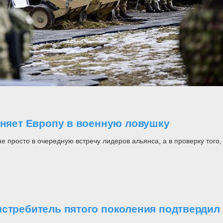
оняет Европу в военную ловушку
росто в очередную встречу лидеров альянса, а в проверку того, н
стребитель пятого поколения подтвердил 