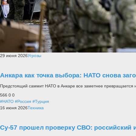
29 июня 2026
Угрозы
Анкара как точка выбора: НАТО снова заг
Предстоящий саммит НАТО в Анкаре все заметнее превращается не п
566
0
0
#НАТО
#Россия
#Турция
16 июня 2026
Техника
Су-57 прошел проверку СВО: российский и