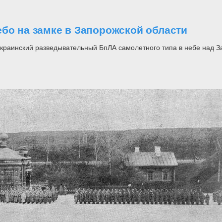
бо на замке в Запорожской области
украинский разведывательный БпЛА самолетного типа в небе над З