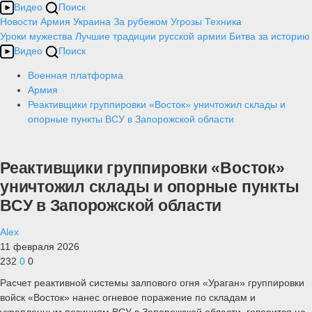
Видео
Поиск
Новости
Армия
Украина
За рубежом
Угрозы
Техника
Уроки мужества
Лучшие традиции русской армии
Битва за историю
Видео
Поиск
Военная платформа
Армия
Реактивщики группировки «Восток» уничтожил склады и
опорные пункты ВСУ в Запорожской области
Реактивщики группировки «Восток»
уничтожил склады и опорные пункты
ВСУ в Запорожской области
Alex
11 февраля 2026
232
0
0
Расчет реактивной системы залпового огня «Ураган» группировки
войск «Восток» нанес огневое поражение по складам и
укрепленным позициям ВСУ в Запорожской области, говорится на