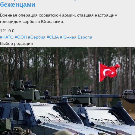
беженцами
Военная операция хорватской армии, ставшая настоящим
геноцидом сербов в Югославии.
121
0
0
#НАТО
#ООН
#Сербия
#США
#Южная Европа
Выбор редакции