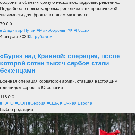
обороны и объявил сразу о нескольких кадровых решениях.
Подробнее о новых кадровых решениях и их практической
значимости для фронта в нашем материале.
79
0
0
#Владимир Путин
#Минобороны РФ
#Россия
4 августа 2026
За рубежом
«Буря» над Краиной: операция, после
которой сотни тысяч сербов стали
беженцами
Военная операция хорватской армии, ставшая настоящим
геноцидом сербов в Югославии.
118
0
0
#НАТО
#ООН
#Сербия
#США
#Южная Европа
Выбор редакции