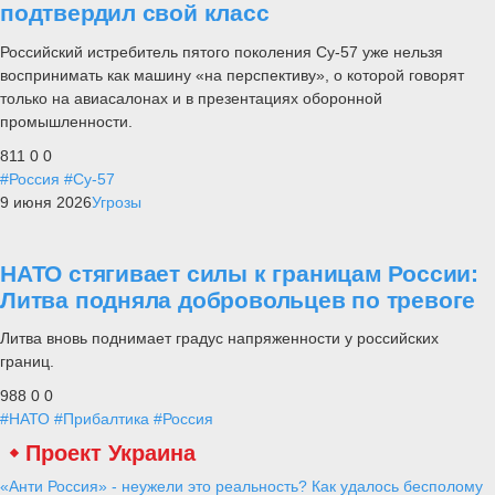
подтвердил свой класс
Российский истребитель пятого поколения Су-57 уже нельзя
воспринимать как машину «на перспективу», о которой говорят
только на авиасалонах и в презентациях оборонной
промышленности.
811
0
0
#Россия
#Су-57
9 июня 2026
Угрозы
НАТО стягивает силы к границам России:
Литва подняла добровольцев по тревоге
Литва вновь поднимает градус напряженности у российских
границ.
988
0
0
#НАТО
#Прибалтика
#Россия
Проект Украина
«Анти Россия» - неужели это реальность? Как удалось бесполому