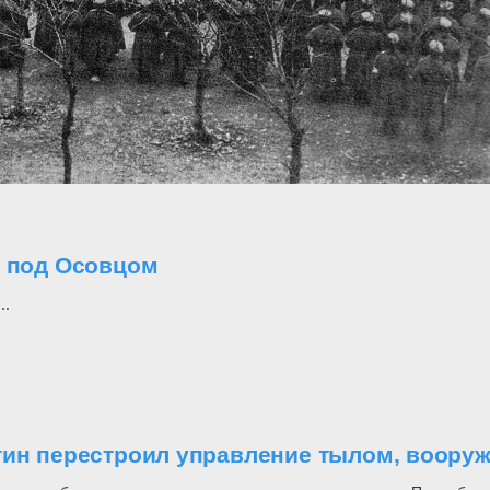
о под Осовцом
..
утин перестроил управление тылом, воор