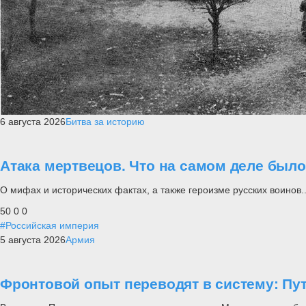
6 августа 2026
Битва за историю
Атака мертвецов. Что на самом деле был
О мифах и исторических фактах, а также героизме русских воинов..
50
0
0
#Российская империя
5 августа 2026
Армия
Фронтовой опыт переводят в систему: П