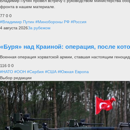
Владимир Путин провел встречу с руководством Министерства обо
фронта в нашем материале.
77
0
0
#Владимир Путин
#Минобороны РФ
#Россия
4 августа 2026
За рубежом
«Буря» над Краиной: операция, после кот
Военная операция хорватской армии, ставшая настоящим геноцид
116
0
0
#НАТО
#ООН
#Сербия
#США
#Южная Европа
Выбор редакции