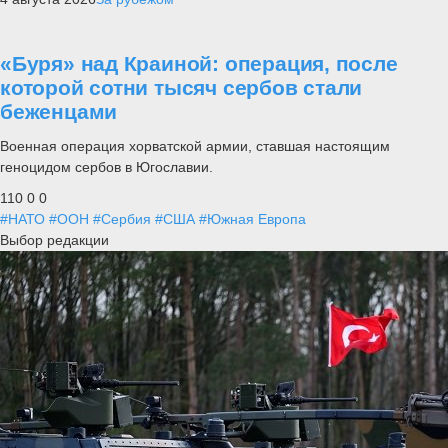
«Буря» над Краиной: операция, после
которой сотни тысяч сербов стали
беженцами
Военная операция хорватской армии, ставшая настоящим
геноцидом сербов в Югославии.
110
0
0
#НАТО
#ООН
#Сербия
#США
#Южная Европа
Выбор редакции