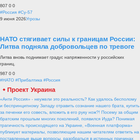
807
0
0
#Россия
#Су-57
9 июня 2026
Угрозы
НАТО стягивает силы к границам России:
Литва подняла добровольцев по тревоге
Литва вновь поднимает градус напряженности у российских
границ.
987
0
0
#НАТО
#Прибалтика
#Россия
Проект Украина
«Анти Россия» - неужели это реальность? Как удалось бесполому
и беспринципному Западу отравить сознание нашего брата, купить
за печенки его совесть, вложить в его руку нож?! Посему за общим
братским прошлым многих поколений, появился Иуда? Понимая
трагичность происходящего на Украине, «Военная платформа»
публикует материалы, позволяющие нашим читателям ответить на
поставленные выше вопросы, разобраться в истинных причинах