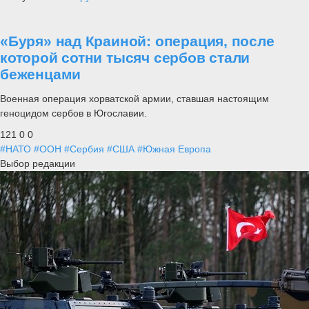
«Буря» над Краиной: операция, после
которой сотни тысяч сербов стали
беженцами
Военная операция хорватской армии, ставшая настоящим
геноцидом сербов в Югославии.
121
0
0
#НАТО
#ООН
#Сербия
#США
#Южная Европа
Выбор редакции