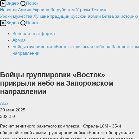
Видео
Поиск
Новости
Армия
Украина
За рубежом
Угрозы
Техника
Уроки мужества
Лучшие традиции русской армии
Битва за историю
Видео
Поиск
Военная платформа
Армия
Бойцы группировки «Восток» прикрыли небо на Запорожском
направлении
Бойцы группировки «Восток»
прикрыли небо на Запорожском
направлении
Alex
20 мая 2025
382
0
0
Расчет зенитного ракетного комплекса «Стрела-10М» 35-й
общевойсковой армии группировки войск «Восток» обнаружили и
успешно поразили в воздухе беспилотные летательные аппараты