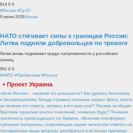
814
0
0
#Россия
#Су-57
9 июня 2026
Угрозы
НАТО стягивает силы к границам России:
Литва подняла добровольцев по тревоге
Литва вновь поднимает градус напряженности у российских
границ.
991
0
0
#НАТО
#Прибалтика
#Россия
Проект Украина
«Анти Россия» - неужели это реальность? Как удалось бесполому
и беспринципному Западу отравить сознание нашего брата, купить
за печенки его совесть, вложить в его руку нож?! Посему за общим
братским прошлым многих поколений, появился Иуда? Понимая
трагичность происходящего на Украине, «Военная платформа»
публикует материалы, позволяющие нашим читателям ответить на
поставленные выше вопросы, разобраться в истинных причинах