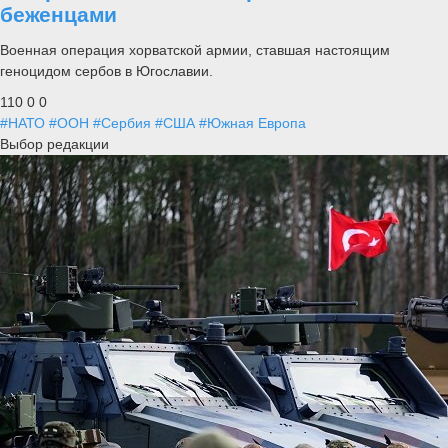
беженцами
Военная операция хорватской армии, ставшая настоящим
геноцидом сербов в Югославии.
110
0
0
#НАТО
#ООН
#Сербия
#США
#Южная Европа
Выбор редакции