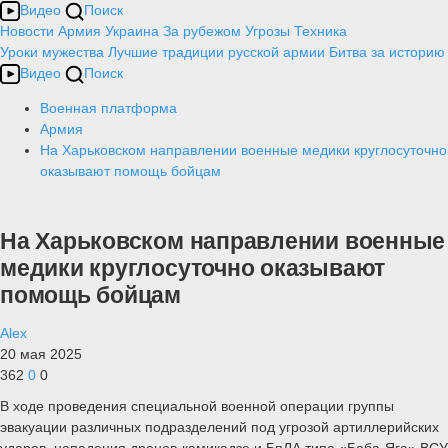
Видео
Поиск
Новости
Армия
Украина
За рубежом
Угрозы
Техника
Уроки мужества
Лучшие традиции русской армии
Битва за историю
Видео
Поиск
Военная платформа
Армия
На Харьковском направлении военные медики круглосуточно
оказывают помощь бойцам
На Харьковском направлении военные
медики круглосуточно оказывают
помощь бойцам
Alex
20 мая 2025
362
0
0
В ходе проведения специальной военной операции группы
эвакуации различных подразделений под угрозой артиллерийских
ударов, нападения дронов-камикадзе и БпЛА типа «Баба-Яга» ВСУ