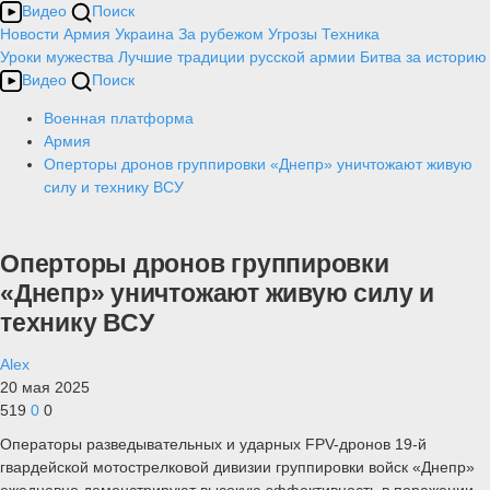
Видео
Поиск
Новости
Армия
Украина
За рубежом
Угрозы
Техника
Уроки мужества
Лучшие традиции русской армии
Битва за историю
Видео
Поиск
Военная платформа
Армия
Оперторы дронов группировки «Днепр» уничтожают живую
силу и технику ВСУ
Оперторы дронов группировки
«Днепр» уничтожают живую силу и
технику ВСУ
Alex
20 мая 2025
519
0
0
Операторы разведывательных и ударных FPV-дронов 19-й
гвардейской мотострелковой дивизии группировки войск «Днепр»
ежедневно демонстрируют высокую эффективность в поражении