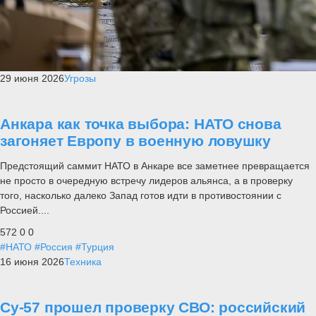
29 июня 2026
Угрозы
Анкара как точка выбора: НАТО снова
загоняет Европу в военную ловушку
Предстоящий саммит НАТО в Анкаре все заметнее превращается
не просто в очередную встречу лидеров альянса, а в проверку
того, насколько далеко Запад готов идти в противостоянии с
Россией....
572
0
0
#НАТО
#Россия
#Турция
16 июня 2026
Техника
Су-57 прошел проверку СВО: российский