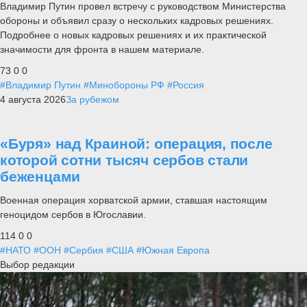
Владимир Путин провел встречу с руководством Министерства
обороны и объявил сразу о нескольких кадровых решениях.
Подробнее о новых кадровых решениях и их практической
значимости для фронта в нашем материале.
73
0
0
#Владимир Путин
#Минобороны РФ
#Россия
4 августа 2026
За рубежом
«Буря» над Краиной: операция, после
которой сотни тысяч сербов стали
беженцами
Военная операция хорватской армии, ставшая настоящим
геноцидом сербов в Югославии.
114
0
0
#НАТО
#ООН
#Сербия
#США
#Южная Европа
Выбор редакции