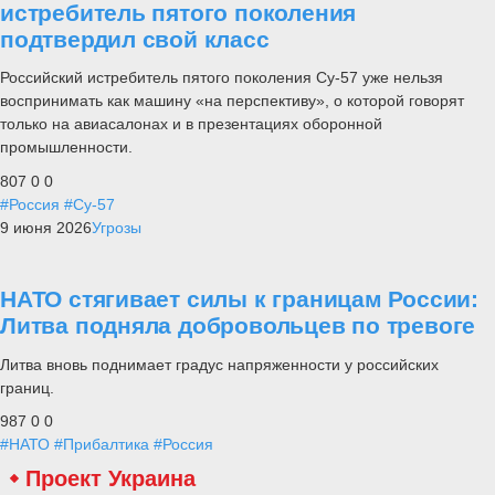
истребитель пятого поколения
подтвердил свой класс
Российский истребитель пятого поколения Су-57 уже нельзя
воспринимать как машину «на перспективу», о которой говорят
только на авиасалонах и в презентациях оборонной
промышленности.
807
0
0
#Россия
#Су-57
9 июня 2026
Угрозы
НАТО стягивает силы к границам России:
Литва подняла добровольцев по тревоге
Литва вновь поднимает градус напряженности у российских
границ.
987
0
0
#НАТО
#Прибалтика
#Россия
Проект Украина