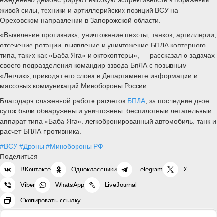
живой силы, техники и артиллерийских позиций ВСУ на
Ореховском направлении в Запорожской области.
«Выявление противника, уничтожение пехоты, танков, артиллерии,
отсечение ротации, выявление и уничтожение БПЛА коптерного
типа, таких как «Баба Яга» и октокоптеры», — рассказал о задачах
своего подразделения командир взвода БпЛА с позывным
«Летчик», приводят его слова в Департаменте информации и
массовых коммуникаций Минобороны России.
Благодаря слаженной работе расчетов
БПЛА
, за последние двое
суток были обнаружены и уничтожены: беспилотный летательный
аппарат типа «Баба Яга», легкобронированный автомобиль, танк и
расчет БПЛА противника.
#ВСУ
#Дроны
#Минобороны РФ
Поделиться
ВКонтакте
Одноклассники
Telegram
X
Viber
WhatsApp
LiveJournal
Скопировать ссылку