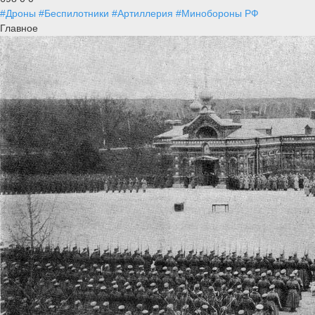
#Дроны
#Беспилотники
#Артиллерия
#Минобороны РФ
Главное