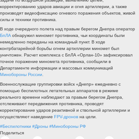
корректированию ударов авиации и огня артиллерии, а также
производят видеофиксацию огневого поражения объектов, живой
силы и техники противника.
В ходе очередного полета над правым берегом Днепра оператор
БпЛА
обнаружил миномет противника, чьи координаты были
немедленно переданы на командный пункт. В ходе
контрбатарейной борьбы огнем артиллерии миномет был
уничтожен. Расчет комплекса с БпЛА «Орлан-10» зафиксировал
точное поражение миномета противника, сообщили в
Департаменте информации и массовых коммуникаций
Минобороны России
.
Военнослужащие группировки войск «Днепр» ежедневно с
помощью беспилотных летательных аппаратов в режиме
реального времени наблюдают за правым берегом Днепра,
отслеживают передвижения противника, проводят
корректирование ударов реактивной и ствольной артиллерии и
осуществляют наведение
FPV-дронов
на цели.
#Беспилотники
#Дроны
#Минобороны РФ
Поделиться