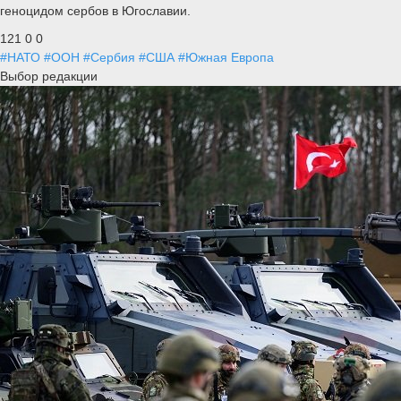
геноцидом сербов в Югославии.
121
0
0
#НАТО
#ООН
#Сербия
#США
#Южная Европа
Выбор редакции