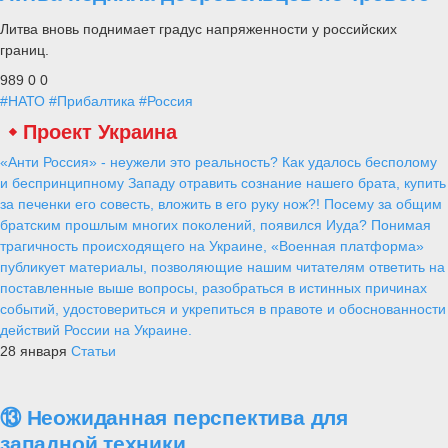
Литва вновь поднимает градус напряженности у российских
границ.
989
0
0
#НАТО
#Прибалтика
#Россия
Проект Украина
«Анти Россия» - неужели это реальность? Как удалось бесполому
и беспринципному Западу отравить сознание нашего брата, купить
за печенки его совесть, вложить в его руку нож?! Посему за общим
братским прошлым многих поколений, появился Иуда? Понимая
трагичность происходящего на Украине, «Военная платформа»
публикует материалы, позволяющие нашим читателям ответить на
поставленные выше вопросы, разобраться в истинных причинах
событий, удостовериться и укрепиться в правоте и обоснованности
действий России на Украине.
28 января
Статьи
⑬ Неожиданная перспектива для
западной техники