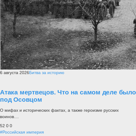
6 августа 2026
Битва за историю
Атака мертвецов. Что на самом деле было
под Осовцом
О мифах и исторических фактах, а также героизме русских
воинов....
52
0
0
#Российская империя