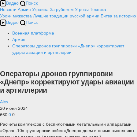
Видео
Поиск
Новости
Армия
Украина
За рубежом
Угрозы
Техника
Уроки мужества
Лучшие традиции русской армии
Битва за историю
Видео
Поиск
Военная платформа
Армия
Операторы дронов группировки «Днепр» корректируют
удары авиации и артиллерии
Операторы дронов группировки
«Днепр» корректируют удары авиации
и артиллерии
Alex
20 июня 2024
660
0
0
Расчеты комплексов с беспилотными летательными аппаратами
«Орлан-10» группировки войск «Днепр» днем и ночью выполняют
задачи по воздушной разведке, выявлению целей,