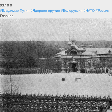
937
0
0
#Владимир Путин
#Ядерное оружие
#Белоруссия
#НАТО
#Россия
Главное