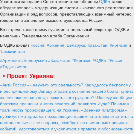
Участники заседания Совета министров обороны
ОДКБ
также
обсудят вопросы модернизации системы кризисного реагирования
Организации и ряд вопросов, представляющих взаимный интерес,
говорится в заявлении высшего руководства России.
Во встрече также примут участие генеральный секретарь ОДКБ и
начальник Генерального штаба Организации.
В ОДКБ входят
Россия
,
Армения
,
Беларусь
,
Казахстан
,
Киргизия
и
Таджикистан
.
#Армения
#Белоруссия
#Казахстан
#Киргизия
#ОДКБ
#Россия
#Таджикистан
Проект Украина
«Анти Россия» - неужели это реальность? Как удалось бесполому
и беспринципному Западу отравить сознание нашего брата, купить
за печенки его совесть, вложить в его руку нож?! Посему за общим
братским прошлым многих поколений, появился Иуда? Понимая
трагичность происходящего на Украине, «Военная платформа»
публикует материалы, позволяющие нашим читателям ответить на
поставленные выше вопросы, разобраться в истинных причинах
событий, удостовериться и укрепиться в правоте и обоснованности