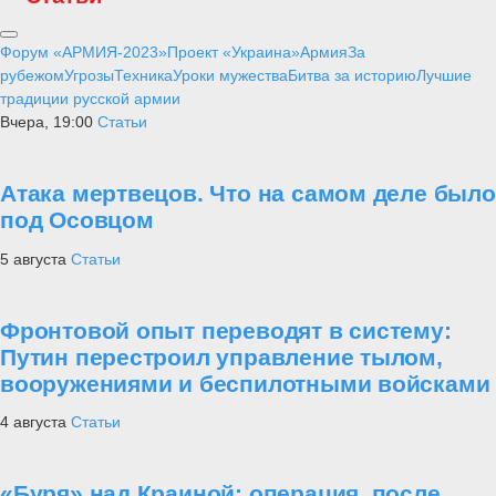
Форум «АРМИЯ-2023»
Проект «Украина»
Армия
За
рубежом
Угрозы
Техника
Уроки мужества
Битва за историю
Лучшие
традиции русской армии
Вчера, 19:00
Статьи
Атака мертвецов. Что на самом деле было
под Осовцом
5 августа
Статьи
Фронтовой опыт переводят в систему:
Путин перестроил управление тылом,
вооружениями и беспилотными войсками
4 августа
Статьи
«Буря» над Краиной: операция, после