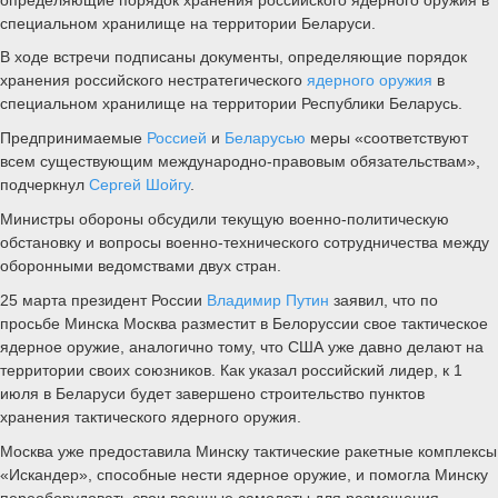
специальном хранилище на территории Беларуси.
В ходе встречи подписаны документы, определяющие порядок
хранения российского нестратегического
ядерного оружия
в
специальном хранилище на территории Республики Беларусь.
Предпринимаемые
Россией
и
Беларусью
меры «соответствуют
всем существующим международно-правовым обязательствам»,
подчеркнул
Сергей Шойгу
.
Министры обороны обсудили текущую военно-политическую
обстановку и вопросы военно-технического сотрудничества между
оборонными ведомствами двух стран.
25 марта президент России
Владимир Путин
заявил, что по
просьбе Минска Москва разместит в Белоруссии свое тактическое
ядерное оружие, аналогично тому, что США уже давно делают на
территории своих союзников. Как указал российский лидер, к 1
июля в Беларуси будет завершено строительство пунктов
хранения тактического ядерного оружия.
Москва уже предоставила Минску тактические ракетные комплексы
«Искандер», способные нести ядерное оружие, и помогла Минску
переоборудовать свои военные самолеты для размещения