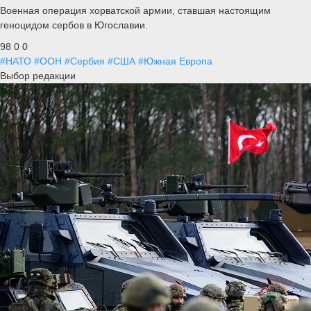
Военная операция хорватской армии, ставшая настоящим
геноцидом сербов в Югославии.
98
0
0
#НАТО
#ООН
#Сербия
#США
#Южная Европа
Выбор редакции