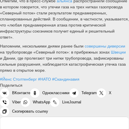
Отметим, что в пресс-службе
альянса
распространили сообщение
в котором говорится, что утечки газа на трех нитках газопровода
«Северный поток» стали результатом преднамеренных,
спланированных действий. В сообщении, в частности, указывается,
что «любая преднамеренная атака против критической
инфраструктуры союзников получит единый и решительный
ответ».
Напомним, несколькими днями ранее были
совершены диверсии
на трубопроводе «Северный поток»: в прибрежных зонах
Швеции
и Дании, где пролегают три нитки трубопровода, зафиксированы
сильные разрушения, наблюдается катастрофическая утечка газа
прямо в открытое море.
#Йенс Столтенберг
#НАТО
#Скандинавия
Поделиться
ВКонтакте
Одноклассники
Telegram
X
Viber
WhatsApp
LiveJournal
Скопировать ссылку