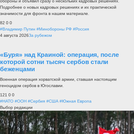
обороны и объявил сразу о нескольких кадровых решениях.
Подробнее о новых кадровых решениях и их практической
значимости для фронта в нашем материале.
82
0
0
#Владимир Путин
#Минобороны РФ
#Россия
4 августа 2026
За рубежом
«Буря» над Краиной: операция, после
которой сотни тысяч сербов стали
беженцами
Военная операция хорватской армии, ставшая настоящим
геноцидом сербов в Югославии.
121
0
0
#НАТО
#ООН
#Сербия
#США
#Южная Европа
Выбор редакции