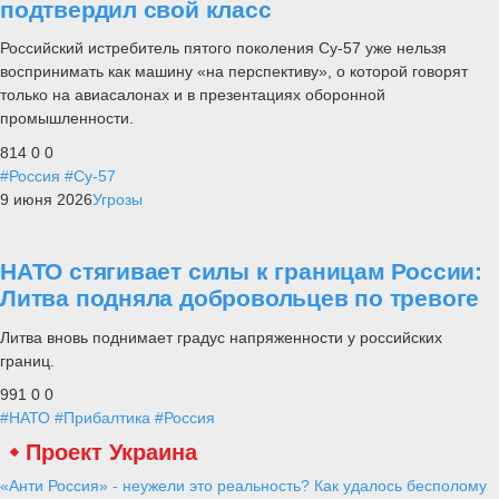
подтвердил свой класс
Российский истребитель пятого поколения Су-57 уже нельзя
воспринимать как машину «на перспективу», о которой говорят
только на авиасалонах и в презентациях оборонной
промышленности.
814
0
0
#Россия
#Су-57
9 июня 2026
Угрозы
НАТО стягивает силы к границам России:
Литва подняла добровольцев по тревоге
Литва вновь поднимает градус напряженности у российских
границ.
991
0
0
#НАТО
#Прибалтика
#Россия
Проект Украина
«Анти Россия» - неужели это реальность? Как удалось бесполому