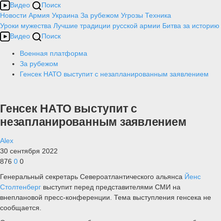
Видео
Поиск
Новости
Армия
Украина
За рубежом
Угрозы
Техника
Уроки мужества
Лучшие традиции русской армии
Битва за историю
Видео
Поиск
Военная платформа
За рубежом
Генсек НАТО выступит с незапланированным заявлением
Генсек НАТО выступит с
незапланированным заявлением
Alex
30 сентября 2022
876
0
0
Генеральный секретарь Североатлантического альянса
Йенс
Столтенберг
выступит перед представителями СМИ на
внеплановой пресс-конференции. Тема выступления генсека не
сообщается.