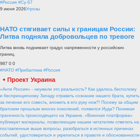
#Россия
#Су-57
9 июня 2026
Угрозы
НАТО стягивает силы к границам России:
Литва подняла добровольцев по тревоге
Литва вновь поднимает градус напряженности у российских
границ.
987
0
0
#НАТО
#Прибалтика
#Россия
Проект Украина
«Анти Россия» - неужели это реальность? Как удалось бесполому
и беспринципному Западу отравить сознание нашего брата, купить
за печенки его совесть, вложить в его руку нож?! Посему за общим
братским прошлым многих поколений, появился Иуда? Понимая
трагичность происходящего на Украине, «Военная платформа»
публикует материалы, позволяющие нашим читателям ответить на
поставленные выше вопросы, разобраться в истинных причинах
событий, удостовериться и укрепиться в правоте и обоснованности