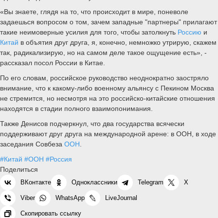
«Вы знаете, глядя на то, что происходит в мире, поневоле
задаешься вопросом о том, зачем западные "партнеры" прилагают
такие неимоверные усилия для того, чтобы затолкнуть
Россию
и
Китай
в объятия друг друга, я, конечно, немножко утрирую, скажем
так, радикализирую, но на самом деле такое ощущение есть», -
рассказал посол России в Китае.
По его словам, российское руководство неоднократно заостряло
внимание, что к какому-либо военному альянсу с Пекином Москва
не стремится, но несмотря на это российско-китайские отношения
находятся в стадии полного взаимопонимания.
Также Денисов подчеркнул, что два государства всячески
поддерживают друг друга на международной арене: в ООН, в ходе
заседания Совбеза
ООН
.
#Китай
#ООН
#Россия
Поделиться
ВКонтакте
Одноклассники
Telegram
X
Viber
WhatsApp
LiveJournal
Скопировать ссылку