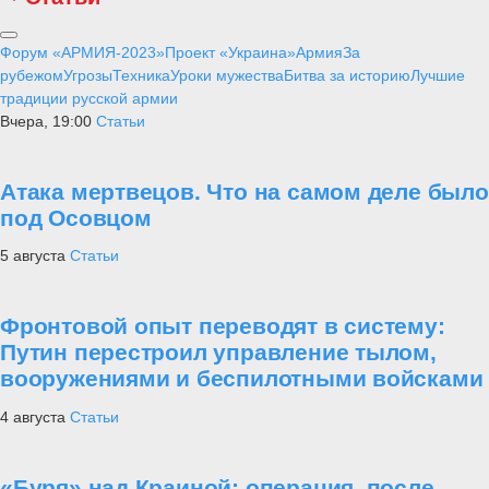
Форум «АРМИЯ-2023»
Проект «Украина»
Армия
За
рубежом
Угрозы
Техника
Уроки мужества
Битва за историю
Лучшие
традиции русской армии
Вчера, 19:00
Статьи
Атака мертвецов. Что на самом деле было
под Осовцом
5 августа
Статьи
Фронтовой опыт переводят в систему:
Путин перестроил управление тылом,
вооружениями и беспилотными войсками
4 августа
Статьи
«Буря» над Краиной: операция, после