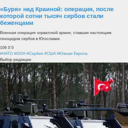
«Буря» над Краиной: операция, после
которой сотни тысяч сербов стали
беженцами
Военная операция хорватской армии, ставшая настоящим
геноцидом сербов в Югославии.
106
0
0
#НАТО
#ООН
#Сербия
#США
#Южная Европа
Выбор редакции