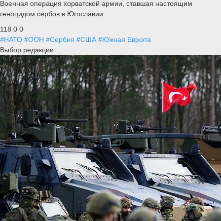
Военная операция хорватской армии, ставшая настоящим
геноцидом сербов в Югославии.
118
0
0
#НАТО
#ООН
#Сербия
#США
#Южная Европа
Выбор редакции