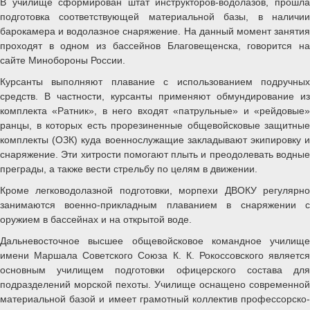
В училище сформирован штат инструкторов-водолазов, прошла
подготовка соответствующей материальной базы, в наличии
барокамера и водолазное снаряжение. На данный момент занятия
проходят в одном из бассейнов Благовещенска, говорится на
сайте Минобороны России.
Курсанты выполняют плавание с использованием подручных
средств. В частности, курсанты применяют обмундирование из
комплекта «Ратник», в него входят «патрульные» и «рейдовые»
ранцы, в которых есть прорезиненные общевойсковые защитные
комплекты (ОЗК) куда военнослужащие закладывают экипировку и
снаряжение. Эти хитрости помогают плыть и преодолевать водные
преграды, а также вести стрельбу по целям в движении.
Кроме легководолазной подготовки, морпехи ДВОКУ регулярно
занимаются военно-прикладным плаванием в снаряжении с
оружием в бассейнах и на открытой воде.
Дальневосточное высшее общевойсковое командное училище
имени Маршала Советского Союза К. К. Рокоссовского является
основным училищем подготовки офицерского состава для
подразделений морской пехоты. Училище оснащено современной
материальной базой и имеет грамотный коллектив профессорско-