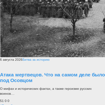
6 августа 2026
Битва за историю
Атака мертвецов. Что на самом деле было
под Осовцом
О мифах и исторических фактах, а также героизме русских
воинов....
51
0
0