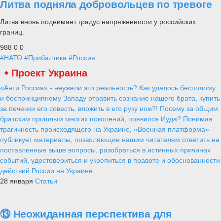
Литва подняла добровольцев по тревоге
Литва вновь поднимает градус напряженности у российских
границ.
988
0
0
#НАТО
#Прибалтика
#Россия
Проект Украина
«Анти Россия» - неужели это реальность? Как удалось бесполому
и беспринципному Западу отравить сознание нашего брата, купить
за печенки его совесть, вложить в его руку нож?! Посему за общим
братским прошлым многих поколений, появился Иуда? Понимая
трагичность происходящего на Украине, «Военная платформа»
публикует материалы, позволяющие нашим читателям ответить на
поставленные выше вопросы, разобраться в истинных причинах
событий, удостовериться и укрепиться в правоте и обоснованности
действий России на Украине.
28 января
Статьи
⑬ Неожиданная перспектива для