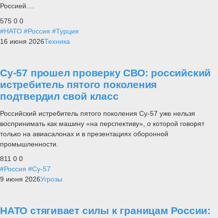
Россией....
575
0
0
#НАТО
#Россия
#Турция
16 июня 2026
Техника
Су-57 прошел проверку СВО: российский
истребитель пятого поколения
подтвердил свой класс
Российский истребитель пятого поколения Су-57 уже нельзя
воспринимать как машину «на перспективу», о которой говорят
только на авиасалонах и в презентациях оборонной
промышленности.
811
0
0
#Россия
#Су-57
9 июня 2026
Угрозы
НАТО стягивает силы к границам России: