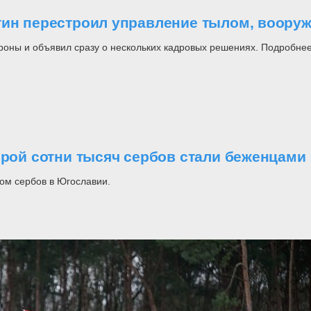
утин перестроил управление тылом, воор
роны и объявил сразу о нескольких кадровых решениях. Подробнее
орой сотни тысяч сербов стали беженцами
ом сербов в Югославии.