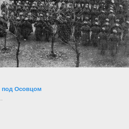
о под Осовцом
..