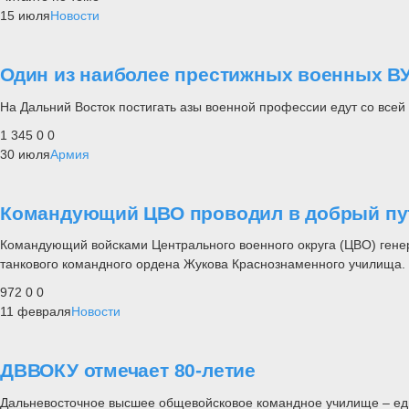
15 июля
Новости
Один из наиболее престижных военных ВУ
На Дальний Восток постигать азы военной профессии едут со всей
1 345
0
0
30 июля
Армия
Командующий ЦВО проводил в добрый пут
Командующий войсками Центрального военного округа (ЦВО) генер
танкового командного ордена Жукова Краснознаменного училища.
972
0
0
11 февраля
Новости
ДВВОКУ отмечает 80-летие
Дальневосточное высшее общевойсковое командное училище – един