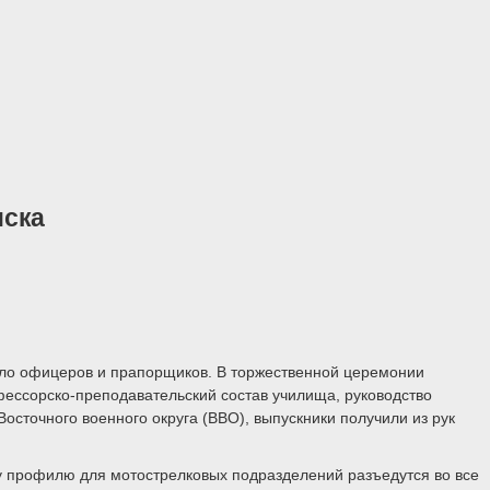
нска
ло офицеров и прапорщиков. В торжественной церемонии
ессорско-преподавательский состав училища, руководство
осточного военного округа (ВВО), выпускники получили из рук
му профилю для мотострелковых подразделений разъедутся во все