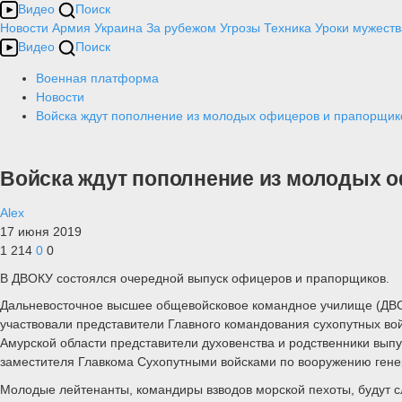
Видео
Поиск
Новости
Армия
Украина
За рубежом
Угрозы
Техника
Уроки мужеств
Видео
Поиск
Военная платформа
Новости
Войска ждут пополнение из молодых офицеров и прапорщик
Войска ждут пополнение из молодых 
Alex
17 июня 2019
1 214
0
0
В ДВОКУ состоялся очередной выпуск офицеров и прапорщиков.
Дальневосточное высшее общевойсковое командное училище (ДВОК
участвовали представители Главного командования сухопутных во
Амурской области представители духовенства и родственники выпу
заместителя Главкома Сухопутными войсками по вооружению генер
Молодые лейтенанты, командиры взводов морской пехоты, будут с