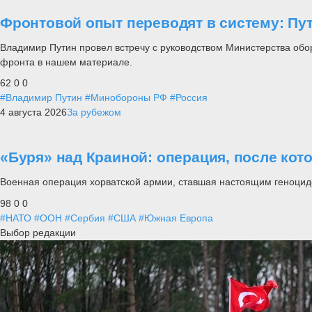
Фронтовой опыт переводят в систему: П
Владимир Путин провел встречу с руководством Министерства обо
фронта в нашем материале.
62
0
0
#Владимир Путин
#Минобороны РФ
#Россия
4 августа 2026
За рубежом
«Буря» над Краиной: операция, после кот
Военная операция хорватской армии, ставшая настоящим геноцид
98
0
0
#НАТО
#ООН
#Сербия
#США
#Южная Европа
Выбор редакции