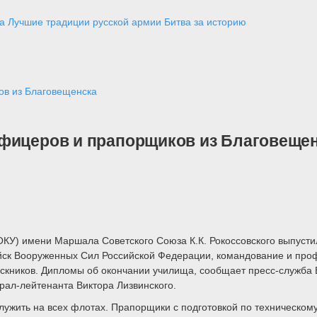
а
Лучшие традиции русской армии
Битва за историю
ов из Благовещенска
офицеров и прапорщиков из Благовеще
У) имени Маршала Советского Союза К.К. Рокоссовского выпусти
йск Вооруженных Сил Российской Федерации, командование и проф
скников. Дипломы об окончании училища, сообщает пресс-служба В
ал-лейтенанта Виктора Лизвинского.
лужить на всех флотах. Прапорщики с подготовкой по техническо