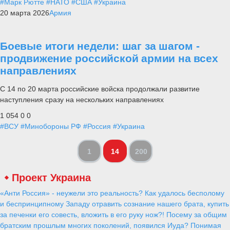
#Марк Рютте
#НАТО
#США
#Украина
20 марта 2026
Армия
Боевые итоги недели: шаг за шагом -
продвижение российской армии на всех
направлениях
С 14 по 20 марта российские войска продолжали развитие
наступления сразу на нескольких направлениях
1 054
0
0
#ВСУ
#Минобороны РФ
#Россия
#Украина
1
14
200
Проект Украина
«Анти Россия» - неужели это реальность? Как удалось бесполому
и беспринципному Западу отравить сознание нашего брата, купить
за печенки его совесть, вложить в его руку нож?! Посему за общим
братским прошлым многих поколений, появился Иуда? Понимая