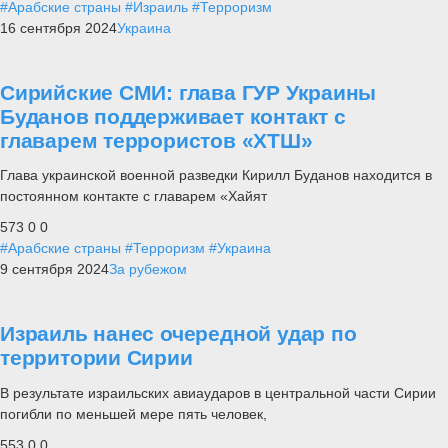
#Арабские страны
#Израиль
#Терроризм
16 сентября 2024
Украина
Сирийские СМИ: глава ГУР Украины
Буданов поддерживает контакт с
главарем террористов «ХТШ»
Глава украинской военной разведки Кирилл Буданов находится в
постоянном контакте с главарем «Хайят
573
0
0
#Арабские страны
#Терроризм
#Украина
9 сентября 2024
За рубежом
Израиль нанес очередной удар по
территории Сирии
В результате израильских авиаударов в центральной части Сирии
погибли по меньшей мере пять человек,
553
0
0