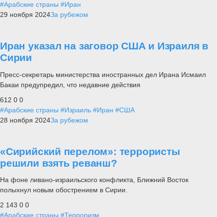
#Арабские страны
#Иран
29 ноября 2024
За рубежом
Иран указал на заговор США и Израиля в
Сирии
Пресс-секретарь министерства иностранных дел Ирана Исмаил
Бакаи предупредил, что недавние действия
612
0
0
#Арабские страны
#Израиль
#Иран
#США
28 ноября 2024
За рубежом
«Сирийский перелом»: террористы
решили взять реванш?
На фоне ливано-израильского конфликта, Ближний Восток
полыхнул новым обострением в Сирии.
2 143
0
0
#Арабские страны
#Терроризм