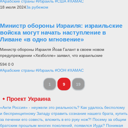
#Арабские страны
#Израиль
#США
#ХАМАС
18 июля 2024
За рубежом
Министр обороны Израиля: израильские
войска могут начать наступление в
Ливане «в одно мгновение»
Министр обороны Израиля Йоав Галант в своем новом
предупреждении «Хезболле» заявил, что израильские
594
0
0
#Арабские страны
#Израиль
#ООН
#ХАМАС
1
9
19
Проект Украина
«Анти Россия» - неужели это реальность? Как удалось бесполому
и беспринципному Западу отравить сознание нашего брата, купить
за печенки его совесть, вложить в его руку нож?! Посему за общим
братским прошлым многих поколений, появился Иуда? Понимая