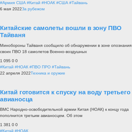
#Армия США
#Китай
#НОАК
#США
#Тайвань
6 мая 2022
За рубежом
Китайские самолеты вошли в зону ПВО
Тайваня
Минобороны Тайваня сообщило об обнаружении в зоне опознания
своих ПВО 18 самолетов Военно-воздушных
1 095
0
0
#Китай
#НОАК
#ПВО ПРО
#Тайвань
22 апреля 2022
Техника и оружие
Китай готовится к спуску на воду третьего
авианосца
ВМС Народно-освободительной армии Китая (НОАК) к концу года
пополнится третьим авианосцем. Об этом
1 381
0
0
#Китай
#НОАК