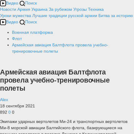
Видео
Поиск
Новости
Армия
Украина
За рубежом
Угрозы
Техника
Уроки мужества
Лучшие традиции русской армии
Битва за историю
Видео
Поиск
Военная платформа
Флот
Армейская авиация Балтфлота провела учебно-
тренировочные полеты
Армейская авиация Балтфлота
провела учебно-тренировочные
полеты
Alex
18 сентября 2021
892
0
0
Экипажи ударных вертолетов Ми-24 и транспортных вертолетов
Ми-8 морской авиации Балтийского флота, базирующиеся на
военном аэродроме в поселке Донское в Калининградской