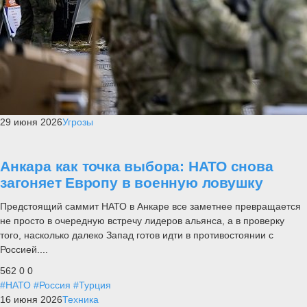
29 июня 2026
Угрозы
Анкара как точка выбора: НАТО снова
загоняет Европу в военную ловушку
Предстоящий саммит НАТО в Анкаре все заметнее превращается
не просто в очередную встречу лидеров альянса, а в проверку
того, насколько далеко Запад готов идти в противостоянии с
Россией....
562
0
0
#НАТО
#Россия
#Турция
16 июня 2026
Техника