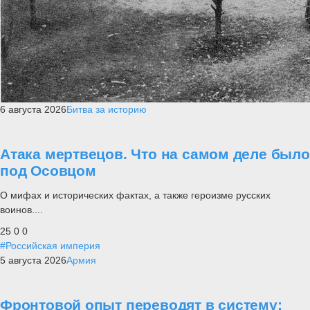
6 августа 2026
Битва за историю
Атака мертвецов. Что на самом деле было
под Осовцом
О мифах и исторических фактах, а также героизме русских
воинов....
25
0
0
#Российская империя
5 августа 2026
Армия
Фронтовой опыт переводят в систему: