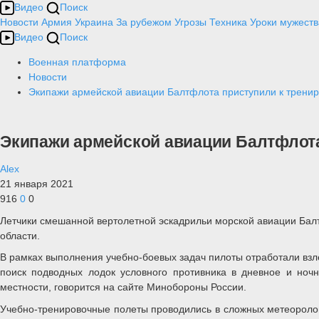
Видео
Поиск
Новости
Армия
Украина
За рубежом
Угрозы
Техника
Уроки мужеств
Видео
Поиск
Военная платформа
Новости
Экипажи армейской авиации Балтфлота приступили к трени
Экипажи армейской авиации Балтфлот
Alex
21 января 2021
916
0
0
Летчики смешанной вертолетной эскадрильи морской авиации Бал
области.
В рамках выполнения учебно-боевых задач пилоты отработали взле
поиск подводных лодок условного противника в дневное и ночн
местности, говорится на сайте Минобороны России.
Учебно-тренировочные полеты проводились в сложных метеорологи