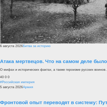
6 августа 2026
Битва за историю
Атака мертвецов. Что на самом деле был
О мифах и исторических фактах, а также героизме русских воинов..
40
0
0
#Российская империя
5 августа 2026
Армия
Фронтовой опыт переводят в систему: П