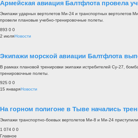
Армейская авиация Балтфлота провела у
Экипажи ударных вертолетов Ми-24 и транспортных вертолетов Ми
провели плановые учебно-тренировочные полеты.
893
0
0
2 июля
Новости
Экипажи морской авиации Балтфлота вып
В рамках плановой тренировки экипажи истребителей Су-27, бом
тренировочные полеты.
925
0
0
15 января
Новости
На горном полигоне в Тыве начались тре
Экипажи транспортно-боевых вертолетов Ми-8 и Ми-24 приступили
1 074
0
0
Главное