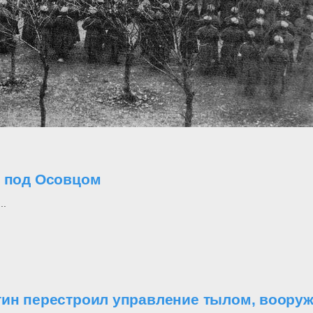
о под Осовцом
..
утин перестроил управление тылом, воор