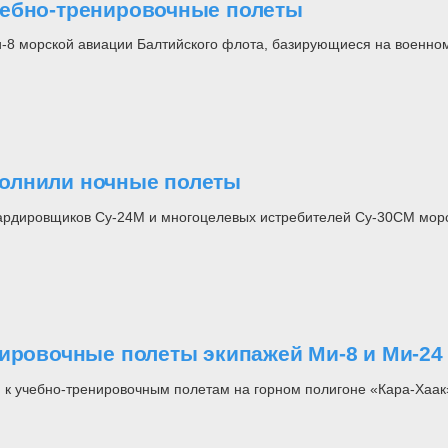
чебно-тренировочные полеты
-8 морской авиации Балтийского флота, базирующиеся на военном
олнили ночные полеты
бардировщиков Су-24М и многоцелевых истребителей Су-30СМ мор
нировочные полеты экипажей Ми-8 и Ми-24
 к учебно-тренировочным полетам на горном полигоне «Кара-Хаак»