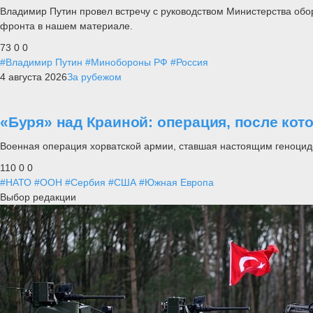
Владимир Путин провел встречу с руководством Министерства обо
фронта в нашем материале.
73
0
0
#Владимир Путин
#Минобороны РФ
#Россия
4 августа 2026
За рубежом
«Буря» над Краиной: операция, после кот
Военная операция хорватской армии, ставшая настоящим геноцид
110
0
0
#НАТО
#ООН
#Сербия
#США
#Южная Европа
Выбор редакции