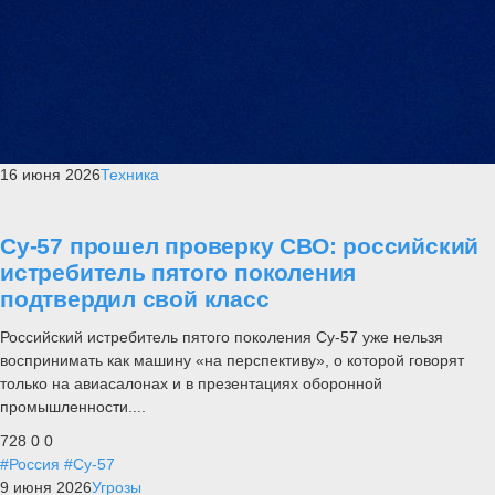
16 июня 2026
Техника
Су-57 прошел проверку СВО: российский
истребитель пятого поколения
подтвердил свой класс
Российский истребитель пятого поколения Су-57 уже нельзя
воспринимать как машину «на перспективу», о которой говорят
только на авиасалонах и в презентациях оборонной
промышленности....
728
0
0
#Россия
#Су-57
9 июня 2026
Угрозы