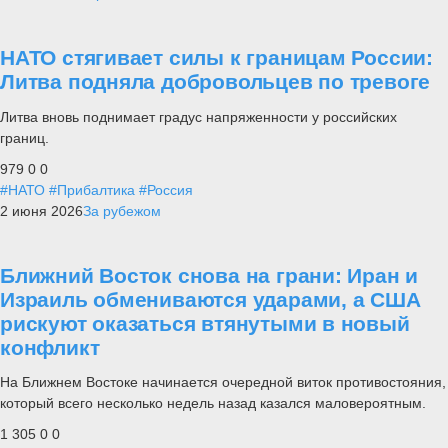
НАТО стягивает силы к границам России:
Литва подняла добровольцев по тревоге
Литва вновь поднимает градус напряженности у российских
границ.
979
0
0
#НАТО
#Прибалтика
#Россия
2 июня 2026
За рубежом
Ближний Восток снова на грани: Иран и
Израиль обмениваются ударами, а США
рискуют оказаться втянутыми в новый
конфликт
На Ближнем Востоке начинается очередной виток противостояния,
который всего несколько недель назад казался маловероятным.
1 305
0
0