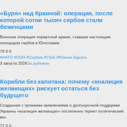
«Буря» над Краиной: операция, после
которой сотни тысяч сербов стали
беженцами
Военная операция хорватской армии, ставшая настоящим
геноцидом сербов в Югославии.
79
0
0
#НАТО
#ООН
#Сербия
#США
#Южная Европа
3 августа 2026
За рубежом
Корабли без капитана: почему «коалиция
желающих» рискует остаться без
будущего
Созданная с громкими заявлениями о долгосрочной поддержке
Украины «коалиция желающих» постепенно теряет политический
вес.
77
0
0