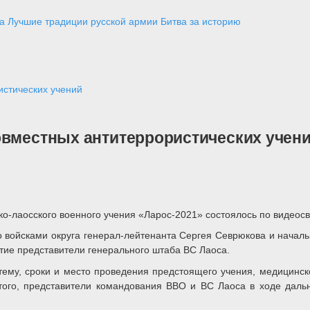
а
Лучшие традиции русской армии
Битва за историю
истических учений
овместных антитеррористических учен
-лаосского военного учения «Ларос-2021» состоялось по видеосвя
войсками округа генерал-лейтенанта Сергея Севрюкова и началь
тие представители генерального штаба ВС Лаоса.
 тему, сроки и место проведения предстоящего учения, медицин
 того, представители командования ВВО и ВС Лаоса в ходе дал