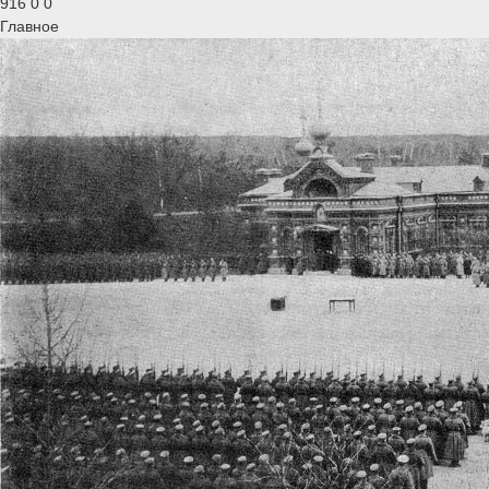
916
0
0
Главное