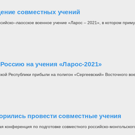
дение совместных учений
оссийско–лаосское военное учение «Ларос – 2021», в котором при
Россию на учения «Ларос-2021»
й Республики прибыли на полигон «Сергеевский» Восточного воен
ворились провести совместные учения
 конференция по подготовке совместного российско-монгольского