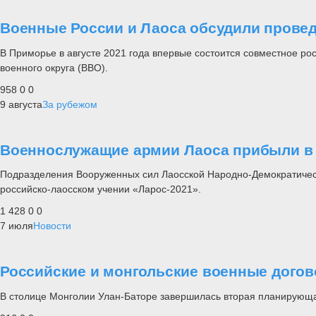
Военные России и Лаоса обсудили прове
В Приморье в августе 2021 года впервые состоится совместное р
военного округа (ВВО).
958
0
0
9 августа
За рубежом
Военнослужащие армии Лаоса прибыли в 
Подразделения Вооруженных сил Лаосской Народно-Демократическо
российско-лаосском учении «Ларос-2021».
1 428
0
0
7 июля
Новости
Российские и монгольские военные дого
В столице Монголии Улан-Баторе завершилась вторая планирующая