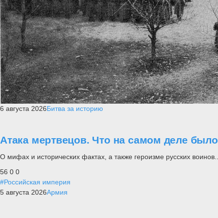
6 августа 2026
Битва за историю
Атака мертвецов. Что на самом деле был
О мифах и исторических фактах, а также героизме русских воинов..
56
0
0
#Российская империя
5 августа 2026
Армия