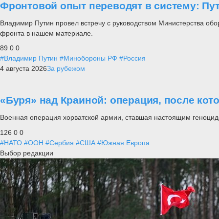
Фронтовой опыт переводят в систему: П
Владимир Путин провел встречу с руководством Министерства обо
фронта в нашем материале.
89
0
0
#Владимир Путин
#Минобороны РФ
#Россия
4 августа 2026
За рубежом
«Буря» над Краиной: операция, после кот
Военная операция хорватской армии, ставшая настоящим геноцид
126
0
0
#НАТО
#ООН
#Сербия
#США
#Южная Европа
Выбор редакции