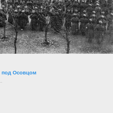
о под Осовцом
..