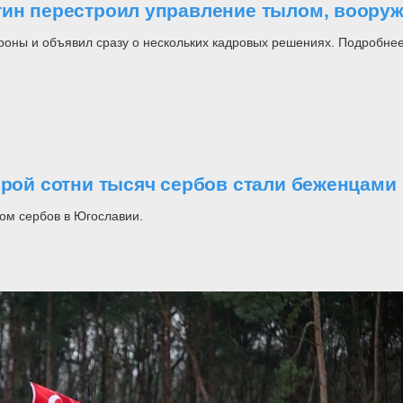
утин перестроил управление тылом, воор
роны и объявил сразу о нескольких кадровых решениях. Подробнее
орой сотни тысяч сербов стали беженцами
ом сербов в Югославии.