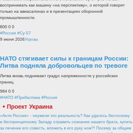
воспринимать как машину «на перспективу», о которой говорят
только на авиасалонах и в презентациях оборонной
промышленности.
800
0
0
#Россия
#Су-57
9 июня 2026
Угрозы
НАТО стягивает силы к границам России:
Литва подняла добровольцев по тревоге
Литва вновь поднимает градус напряженности у российских
границ.
984
0
0
#НАТО
#Прибалтика
#Россия
Проект Украина
«Анти Россия» - неужели это реальность? Как удалось бесполому
и беспринципному Западу отравить сознание нашего брата, купить
за печенки его совесть, вложить в его руку нож?! Посему за общим