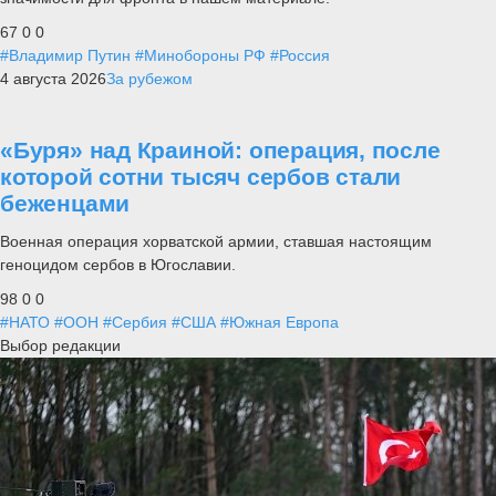
67
0
0
#Владимир Путин
#Минобороны РФ
#Россия
4 августа 2026
За рубежом
«Буря» над Краиной: операция, после
которой сотни тысяч сербов стали
беженцами
Военная операция хорватской армии, ставшая настоящим
геноцидом сербов в Югославии.
98
0
0
#НАТО
#ООН
#Сербия
#США
#Южная Европа
Выбор редакции