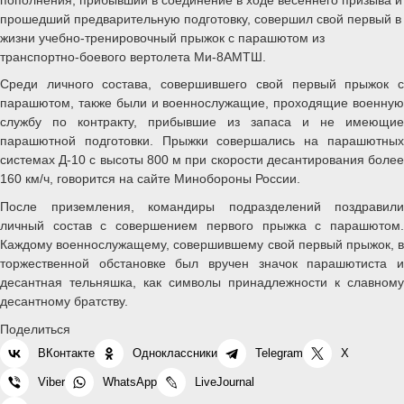
прошедший предварительную подготовку, совершил свой первый в
жизни учебно-тренировочный прыжок с парашютом из
транспортно-боевого вертолета Ми-8АМТШ.
Среди личного состава, совершившего свой первый прыжок с
парашютом, также были и военнослужащие, проходящие военную
службу по контракту, прибывшие из запаса и не имеющие
парашютной подготовки. Прыжки совершались на парашютных
системах Д-10 с высоты 800 м при скорости десантирования более
160 км/ч, говорится на сайте Минобороны России.
После приземления, командиры подразделений поздравили
личный состав с совершением первого прыжка с парашютом.
Каждому военнослужащему, совершившему свой первый прыжок, в
торжественной обстановке был вручен значок парашютиста и
десантная тельняшка, как символы принадлежности к славному
десантному братству.
Поделиться
ВКонтакте
Одноклассники
Telegram
X
Viber
WhatsApp
LiveJournal