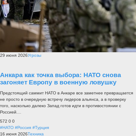
29 июня 2026
Угрозы
Анкара как точка выбора: НАТО снова
загоняет Европу в военную ловушку
Предстоящий саммит НАТО в Анкаре все заметнее превращается
не просто в очередную встречу лидеров альянса, а в проверку
того, насколько далеко Запад готов идти в противостоянии с
Россией....
572
0
0
#НАТО
#Россия
#Турция
16 июня 2026
Техника