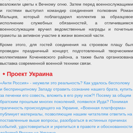
возложили цветы к Вечному огню. Затем перед военнослужащими
и гостями выступил командир соединения полковник Роман
Мальцев, который поблагодарил коллектив за образцовое
исполнение служебных обязанностей, а отличившимся
военнослужащим вручил ведомственные награды и почетные
грамоты за активное участие в жизни воинской части.
Кроме этого, для гостей соединения на строевом плацу был
проведен праздничный концерт, подготовленный творческими
коллективами Коченевского района, а также была организована
выставка современной военной техники связи.
Проект Украина
«Анти Россия» - неужели это реальность? Как удалось бесполому
и беспринципному Западу отравить сознание нашего брата, купить
за печенки его совесть, вложить в его руку нож?! Посему за общим
братским прошлым многих поколений, появился Иуда? Понимая
трагичность происходящего на Украине, «Военная платформа»
публикует материалы, позволяющие нашим читателям ответить на
поставленные выше вопросы, разобраться в истинных причинах
событий, удостовериться и укрепиться в правоте и обоснованности
действий России на Украине.