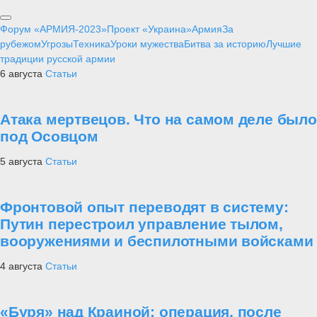
Форум «АРМИЯ-2023»
Проект «Украина»
Армия
За
рубежом
Угрозы
Техника
Уроки мужества
Битва за историю
Лучшие
традиции русской армии
6 августа
Статьи
Атака мертвецов. Что на самом деле было
под Осовцом
5 августа
Статьи
Фронтовой опыт переводят в систему:
Путин перестроил управление тылом,
вооружениями и беспилотными войсками
4 августа
Статьи
«Буря» над Краиной: операция, после