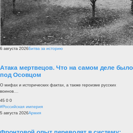
6 августа 2026
Битва за историю
Атака мертвецов. Что на самом деле было
под Осовцом
О мифах и исторических фактах, а также героизме русских
воинов....
45
0
0
#Российская империя
5 августа 2026
Армия
Фронтовой опыт переводят в систему: