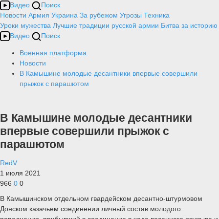
Видео
Поиск
Новости
Армия
Украина
За рубежом
Угрозы
Техника
Уроки мужества
Лучшие традиции русской армии
Битва за историю
Видео
Поиск
Военная платформа
Новости
В Камышине молодые десантники впервые совершили
прыжок с парашютом
В Камышине молодые десантники
впервые совершили прыжок с
парашютом
RedV
1 июля 2021
966
0
0
В Камышинском отдельном гвардейском десантно-штурмовом
Донском казачьем соединении личный состав молодого
пополнения, прибывший в соединение в ходе весеннего призыва и