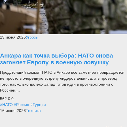
29 июня 2026
Угрозы
Анкара как точка выбора: НАТО снова
загоняет Европу в военную ловушку
Предстоящий саммит НАТО в Анкаре все заметнее превращается
не просто в очередную встречу лидеров альянса, а в проверку
того, насколько далеко Запад готов идти в противостоянии с
Россией....
562
0
0
#НАТО
#Россия
#Турция
16 июня 2026
Техника