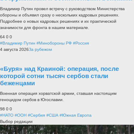
Владимир Путин провел встречу с руководством Министерства
обороны и объявил сразу о нескольких кадровых решениях.
Подробнее о новых кадровых решениях и их практической
значимости для фронта в нашем материале.
64
0
0
#Владимир Путин
#Минобороны РФ
#Россия
4 августа 2026
За рубежом
«Буря» над Краиной: операция, после
которой сотни тысяч сербов стали
беженцами
Военная операция хорватской армии, ставшая настоящим
геноцидом сербов в Югославии.
98
0
0
#НАТО
#ООН
#Сербия
#США
#Южная Европа
Выбор редакции