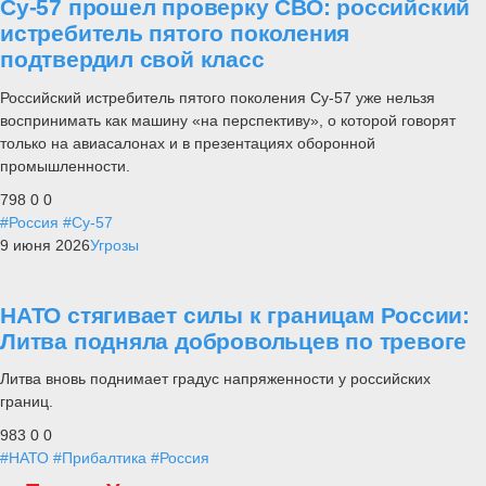
Су-57 прошел проверку СВО: российский
истребитель пятого поколения
подтвердил свой класс
Российский истребитель пятого поколения Су-57 уже нельзя
воспринимать как машину «на перспективу», о которой говорят
только на авиасалонах и в презентациях оборонной
промышленности.
798
0
0
#Россия
#Су-57
9 июня 2026
Угрозы
НАТО стягивает силы к границам России:
Литва подняла добровольцев по тревоге
Литва вновь поднимает градус напряженности у российских
границ.
983
0
0
#НАТО
#Прибалтика
#Россия