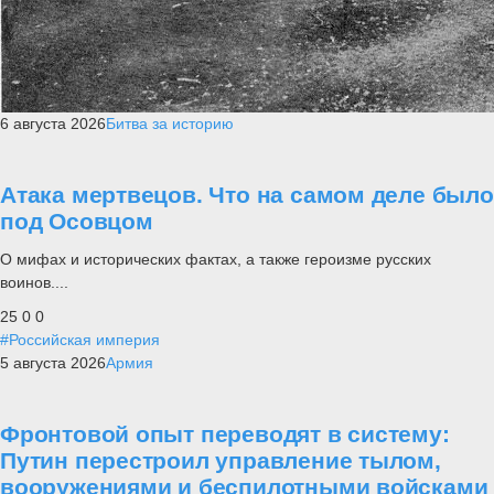
6 августа 2026
Битва за историю
Атака мертвецов. Что на самом деле было
под Осовцом
О мифах и исторических фактах, а также героизме русских
воинов....
25
0
0
#Российская империя
5 августа 2026
Армия
Фронтовой опыт переводят в систему:
Путин перестроил управление тылом,
вооружениями и беспилотными войсками