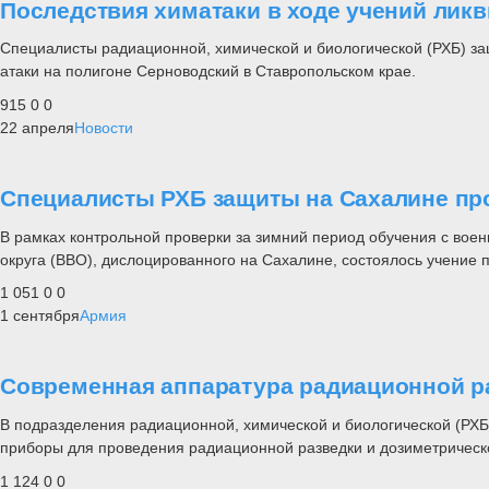
Последствия химатаки в ходе учений ли
Специалисты радиационной, химической и биологической (РХБ) за
атаки на полигоне Серноводский в Ставропольском крае.
915
0
0
22 апреля
Новости
Специалисты РХБ защиты на Сахалине пр
В рамках контрольной проверки за зимний период обучения с вое
округа (ВВО), дислоцированного на Сахалине, состоялось учение 
1 051
0
0
1 сентября
Армия
Современная аппаратура радиационной р
В подразделения радиационной, химической и биологической (РХБ
приборы для проведения радиационной разведки и дозиметрическ
1 124
0
0