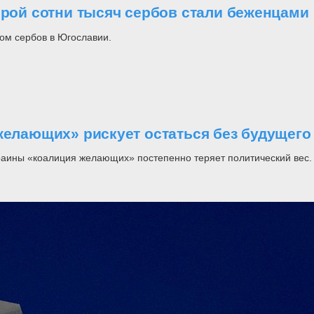
орой сотни тысяч сербов стали беженцами
ом сербов в Югославии.
желающих» рискует остаться без будущего
раины «коалиция желающих» постепенно теряет политический вес.