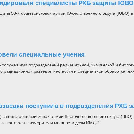
квидировали специалисты РХБ защиты ЮВО
щиты 58-й общевойсковой армии Южного военного округа (ЮВО) в 
овели специальные учения
ннослужащими подразделений радиационной, химической и биологи
по радиационной разведке местности и специальной обработке тех
азведки поступила в подразделения РХБ 
) защиты общевойсковой армии Восточного военного округа (ВВО)
ого контроля – измерители мощности дозы ИМД-7.