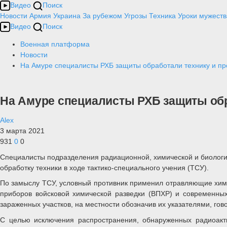
Видео
Поиск
Новости
Армия
Украина
За рубежом
Угрозы
Техника
Уроки мужеств
Видео
Поиск
Военная платформа
Новости
На Амуре специалисты РХБ защиты обработали технику и пр
На Амуре специалисты РХБ защиты обр
Alex
3 марта 2021
931
0
0
Специалисты подразделения радиационной, химической и биологич
обработку техники в ходе тактико-специального учения (ТСУ).
По замыслу ТСУ, условный противник применил отравляющие хим
приборов войсковой химической разведки (ВПХР) и современны
зараженных участков, на местности обозначив их указателями, го
С целью исключения распространения, обнаруженных радиоак