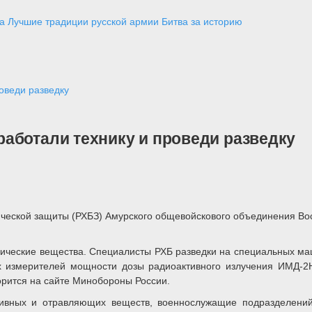
а
Лучшие традиции русской армии
Битва за историю
оведи разведку
аботали технику и проведи разведку
еской защиты (РХБЗ) Амурского общевойскового объединения Вост
ические вещества. Специалисты РХБ разведки на специальных ма
х измерителей мощности дозы радиоактивного излучения ИМД-2Н
ворится на сайте Минобороны России.
тивных и отравляющих веществ, военнослужащие подразделени