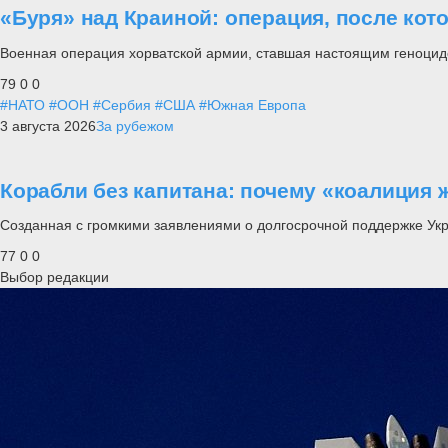
«Буря» над Краиной: операция, после кот
Военная операция хорватской армии, ставшая настоящим геноцид
79
0
0
#НАТО
#ООН
#Сербия
#США
#Южная Европа
3 августа 2026
За рубежом
Корабли без капитана: почему «коалиция 
Созданная с громкими заявлениями о долгосрочной поддержке Ук
77
0
0
Выбор редакции