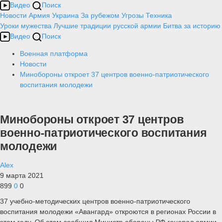
Видео
Поиск
Новости
Армия
Украина
За рубежом
Угрозы
Техника
Уроки мужества
Лучшие традиции русской армии
Битва за историю
Видео
Поиск
Военная платформа
Новости
Минобороны откроет 37 центров военно-патриотического
воспитания молодежи
Минобороны откроет 37 центров
военно-патриотического воспитания
молодежи
Alex
9 марта 2021
899
0
0
37 учебно-методических центров военно-патриотического
воспитания молодежи «Авангард» откроются в регионах России в
этом году. Об этом сообщил Министр обороны РФ генерал армии