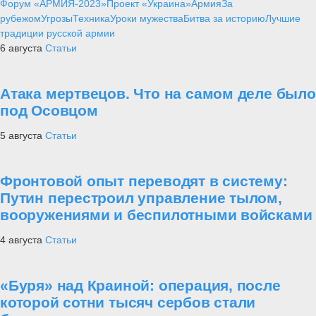
Форум «АРМИЯ-2023»
Проект «Украина»
Армия
За
рубежом
Угрозы
Техника
Уроки мужества
Битва за историю
Лучшие
традиции русской армии
6 августа
Статьи
Атака мертвецов. Что на самом деле было
под Осовцом
5 августа
Статьи
Фронтовой опыт переводят в систему:
Путин перестроил управление тылом,
вооружениями и беспилотными войсками
4 августа
Статьи
«Буря» над Краиной: операция, после
которой сотни тысяч сербов стали