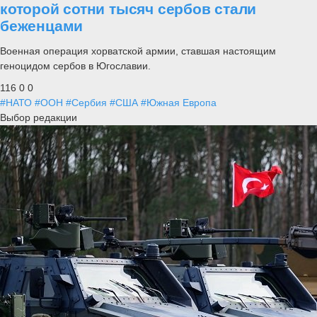
которой сотни тысяч сербов стали
беженцами
Военная операция хорватской армии, ставшая настоящим
геноцидом сербов в Югославии.
116
0
0
#НАТО
#ООН
#Сербия
#США
#Южная Европа
Выбор редакции