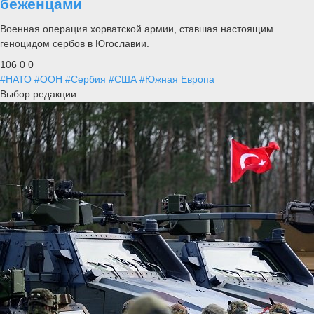
беженцами
Военная операция хорватской армии, ставшая настоящим
геноцидом сербов в Югославии.
106
0
0
#НАТО
#ООН
#Сербия
#США
#Южная Европа
Выбор редакции