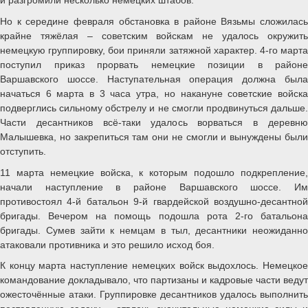
Но к середине февраля обстановка в районе Вязьмы сложилась
крайне тяжёлая – советским войскам не удалось окружить
немецкую группировку, бои приняли затяжной характер. 4-го марта
поступил приказ прорвать немецкие позиции в районе
Варшавского шоссе. Наступательная операция должна была
начаться 6 марта в 3 часа утра, но накануне советские войска
подверглись сильному обстрелу и не смогли продвинуться дальше.
Части десантников всё-таки удалось ворваться в деревню
Малышевка, но закрепиться там они не смогли и вынуждены были
отступить.
11 марта немецкие войска, к которым подошло подкрепление,
начали наступление в районе Варшавского шоссе. Им
противостоял 4-й батальон 9-й гвардейской воздушно-десантной
бригады. Вечером на помощь подошла рота 2-го батальона
бригады. Сумев зайти к немцам в тыл, десантники неожиданно
атаковали противника и это решило исход боя.
К концу марта наступление немецких войск выдохлось. Немецкое
командование докладывало, что партизаны и кадровые части ведут
ожесточённые атаки. Группировке десантников удалось выполнить