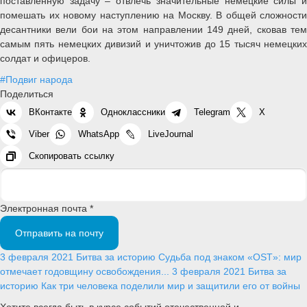
поставленную задачу – отвлечь значительные немецкие силы и
помешать их новому наступлению на Москву. В общей сложности
десантники вели бои на этом направлении 149 дней, сковав тем
самым пять немецких дивизий и уничтожив до 15 тысяч немецких
солдат и офицеров.
#Подвиг народа
Поделиться
ВКонтакте
Одноклассники
Telegram
X
Viber
WhatsApp
LiveJournal
Скопировать ссылку
Электронная почта *
Отправить на почту
3 февраля 2021
Битва за историю
Судьба под знаком «OST»: мир
отмечает годовщину освобождения...
3 февраля 2021
Битва за
историю
Как три человека поделили мир и защитили его от войны
Хотите всегда быть в курсе событий отечественной и