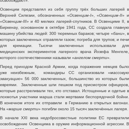
освобождают».
Освенцим представлял из себя группу трёх больших лагерей в
Верхней Силезии, обозначенных «
Освенцим-I
», «
Освенцим-II
» 
«Освенцим-III»
и 40 мелких лагерей-спутников. В Освенциме II, в
Биркенау, основанном в октябре 1941 года, СС создала главную
машину убийства людей: 300 тюремных бараков; четыре «
бани
», в
которых заключенных отравляли газом; погреба для трупов; и печи
для кремации. Тысячи заключенных использовали для
медицинских экспериментов лагерного врача Йозефа Менгеле,
которого соотечественники называли «
ангелом смерти
».
Перед приходом Красной Армии, когда поражение немцев было
уже неизбежным, командиры СС организовали «
массовую
эвакуацию
» 56 000 заключенных, большинство из которых были
евреями. Заключенные шли пешком под присмотром офицеров,
которые расстреливали тех, кто отставал. Истощенные и одетые в
лохмотья участники марша стали жертвами беспорядочной бойни.
В конечном итоге их отправили в Германию в открытых вагонах.
На «
марше смерти
» погибли около 15 тысяч заключённых лагеря.
В начале XXI века недобросовестные политики ЕС превратили
освобождение Освенцима в оружие информационной агрессии. В