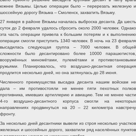
южнее Вязьмы. Целью операции было – перерезать железную и
шоссейную дорогу Вязьма – Смоленск, захватить Вязьму.
27 января в районе Вязьмы началась выброска десанта. Да шесть
суток до 2 февраля удалось сбросить около 2000 человек. Однако
эта часть операции привела к большим потерям и к выполнению
операции смогли приступить 1340 человек. В ночь на 23 февраля
высадилась следующая группа – 7000 человек. В общей
сложности было десантировано более 10000 парашютистов,
вооружённых миномётами, пулемётами и противотанковыми
ружьями. Планировалось, что воздушно-десантная операция
продлится несколько дней, но она затянулась до 28 июня.
Численного преимущества высадка десанта нашим войскам не
дала – им противостояли не менее пяти пехотных полков
противника, имевших артиллерию и авиацию. Тем не менее части
4-го воздушно-десантного корпуса смогли на некоторых
направлениях продвинуться на 20 – 22 километра навстречу
фронту.
За несколько дней десантники вывели из строя несколько участков
железных и шоссейных дорого, захватили ряд населённых пунктов
и разгромили несколько немецких штабов.