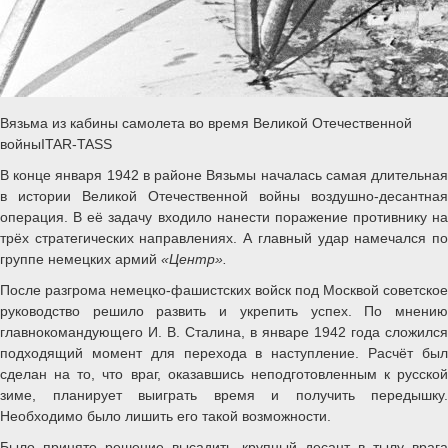
Вязьма из кабины самолета во время Великой Отечественной
войныITAR-TASS
В конце января 1942 в районе Вязьмы началась самая длительная
в истории Великой Отечественной войны воздушно-десантная
операция. В её задачу входило нанести поражение противнику на
трёх стратегических направлениях. А главный удар намечался по
группе немецких армий
«Центр».
После разгрома немецко-фашистских войск под Москвой советское
руководство решило развить и укрепить успех. По мнению
главнокомандующего И. В. Сталина, в январе 1942 года сложился
подходящий момент для перехода в наступление. Расчёт был
сделан на то, что враг, оказавшись неподготовленным к русской
зиме, планирует выиграть время и получить передышку.
Необходимо было лишить его такой возможности.
Было принято решение высадить крупный десант в тылу врага