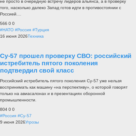
не просто в очередную встречу лидеров альянса, а в проверку
того, насколько далеко Запад готов идти в противостоянии с
Россией....
566
0
0
#НАТО
#Россия
#Турция
16 июня 2026
Техника
Су-57 прошел проверку СВО: российский
истребитель пятого поколения
подтвердил свой класс
Российский истребитель пятого поколения Су-57 уже нельзя
воспринимать как машину «на перспективу», о которой говорят
только на авиасалонах и в презентациях оборонной
промышленности.
804
0
0
#Россия
#Су-57
9 июня 2026
Угрозы