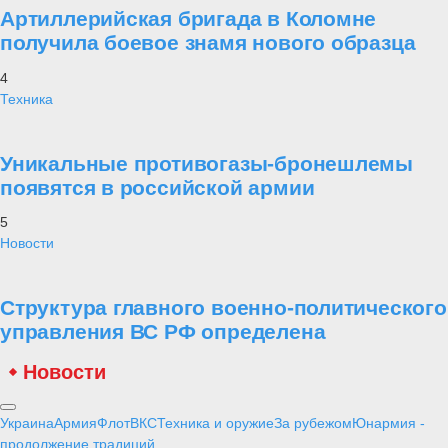
Артиллерийская бригада в Коломне
получила боевое знамя нового образца
4
Техника
Уникальные противогазы-бронешлемы
появятся в российской армии
5
Новости
Структура главного военно-политического
управления ВС РФ определена
Новости
Украина
Армия
Флот
ВКС
Техника и оружие
За рубежом
Юнармия -
продолжение традиций