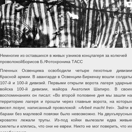
Немногие из оставшихся в живых узников концлагеря за колючей
проволокойБорисов Б./Фотохроника ТАСС
Пленных Освенцима освободили четыре пехотные дивизии
Красной армии. В авангарде в Освенцим-Биркенау вошли солдаты
107-й и 100-й дивизий. Первыми открыли ворота лагеря ударные
войска 100-й дивизии, майора Анатолия Шапиро. В своих
воспоминаниях он писал: «Во второй половине дня мы зашли на
территорию лагеря и прошли через главные ворота, на которых
висел лозунг, написанный проволокой:
«Arbeit macht frei»
. Зайти в
бараки без марлевой повязки было невозможно. На двухъярусных
кроватях лежали трупы. Из-под койки вылезали едва живые
скелеты и клялись, что они не евреи. Никто не мог поверить, что их