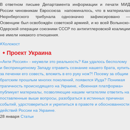
В ответном письме Департамента информации и печати МИД
России чиновникам Евросоюза напоминалось, что в материалах
Нюрнбергского трибунала однозначно зафиксировано —
Освенцим был освобождён советской армией, и ко всей Волынско-
Одерской операции союзники СССР по антигитлеровской коалиции
не имели никакого отношения.
#Холокост
Проект Украина
«Анти Россия» - неужели это реальность? Как удалось бесполому
и беспринципному Западу отравить сознание нашего брата, купить
за печенки его совесть, вложить в его руку нож?! Посему за общим
братским прошлым многих поколений, появился Иуда? Понимая
трагичность происходящего на Украине, «Военная платформа»
публикует материалы, позволяющие нашим читателям ответить на
поставленные выше вопросы, разобраться в истинных причинах
событий, удостовериться и укрепиться в правоте и обоснованности
действий России на Украине.
28 января
Статьи