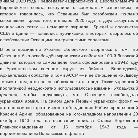
январе 2020 года Председатели Еврокомиссии, Европарламента и
Европейского совета выступили с совместным заявлением, в
котором говорилось, что Освенцим был освобождён «
силами
союзников
». Кроме того, в январе 2020 года в двух аккаунтах в
социальных сетях — немецкого журнала Spiegel и посольства
США в Дании — появились публикации, в которых говорилось об
освобождении Освенцима американскими солдатами.
В речи президента Украины Зеленского говорилось о том, что
Освенцим был освобождён украинскими войсками 100-й Львовской
дивизии, которая на самом деле была сформирована в 1942 году
в Архангельском военном округе из бойцов Вологодской,
Архангельской областей и Коми АССР — и её отношение ко Львову
только в том, что она освобождала этот город. Также украинской
пропагандой неоднократно использовалось название «
Украинский
фронт
», чтобы подчеркнуть, что Освенцим освобождала
украинская армия. На самом деле Первый украинский фронт —
это оперативно-стратегическое объединение Рабоче-крестьянской
Красной Армии, образованное на юго-западном направлении 20
октября 1943 года на основании приказа Ставки Верховного
Главнокомандования от 16 октября 1943 года —
переименованием Воронежского фронта.