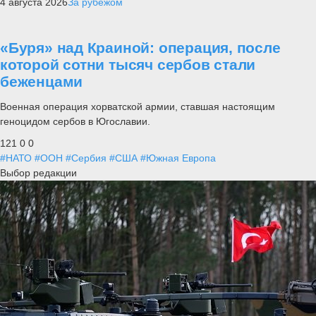
4 августа 2026
За рубежом
«Буря» над Краиной: операция, после
которой сотни тысяч сербов стали
беженцами
Военная операция хорватской армии, ставшая настоящим
геноцидом сербов в Югославии.
121
0
0
#НАТО
#ООН
#Сербия
#США
#Южная Европа
Выбор редакции