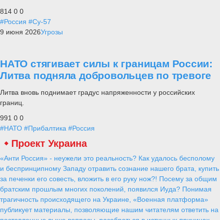
814
0
0
#Россия
#Су-57
9 июня 2026
Угрозы
НАТО стягивает силы к границам России:
Литва подняла добровольцев по тревоге
Литва вновь поднимает градус напряженности у российских
границ.
991
0
0
#НАТО
#Прибалтика
#Россия
Проект Украина
«Анти Россия» - неужели это реальность? Как удалось бесполому
и беспринципному Западу отравить сознание нашего брата, купить
за печенки его совесть, вложить в его руку нож?! Посему за общим
братским прошлым многих поколений, появился Иуда? Понимая
трагичность происходящего на Украине, «Военная платформа»
публикует материалы, позволяющие нашим читателям ответить на
поставленные выше вопросы, разобраться в истинных причинах