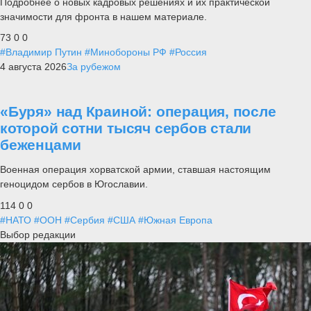
Подробнее о новых кадровых решениях и их практической
значимости для фронта в нашем материале.
73
0
0
#Владимир Путин
#Минобороны РФ
#Россия
4 августа 2026
За рубежом
«Буря» над Краиной: операция, после
которой сотни тысяч сербов стали
беженцами
Военная операция хорватской армии, ставшая настоящим
геноцидом сербов в Югославии.
114
0
0
#НАТО
#ООН
#Сербия
#США
#Южная Европа
Выбор редакции