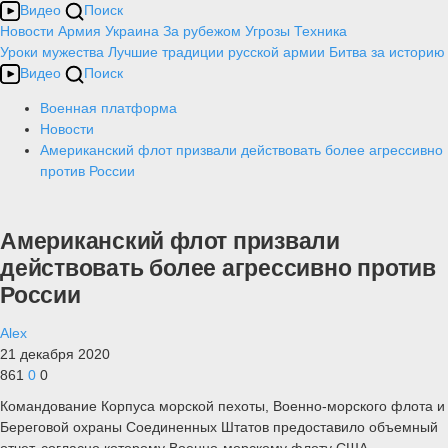
Видео
Поиск
Новости
Армия
Украина
За рубежом
Угрозы
Техника
Уроки мужества
Лучшие традиции русской армии
Битва за историю
Видео
Поиск
Военная платформа
Новости
Американский флот призвали действовать более агрессивно
против России
Американский флот призвали
действовать более агрессивно против
России
Alex
21 декабря 2020
861
0
0
Командование Корпуса морской пехоты, Военно-морского флота и
Береговой охраны Соединенных Штатов предоставило объемный
отчет, согласно которому Военно-морскому флоту США