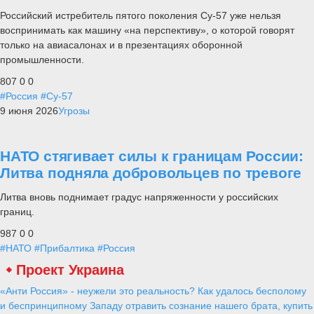
Российский истребитель пятого поколения Су-57 уже нельзя
воспринимать как машину «на перспективу», о которой говорят
только на авиасалонах и в презентациях оборонной
промышленности.
807
0
0
#Россия
#Су-57
9 июня 2026
Угрозы
НАТО стягивает силы к границам России:
Литва подняла добровольцев по тревоге
Литва вновь поднимает градус напряженности у российских
границ.
987
0
0
#НАТО
#Прибалтика
#Россия
Проект Украина
«Анти Россия» - неужели это реальность? Как удалось бесполому
и беспринципному Западу отравить сознание нашего брата, купить