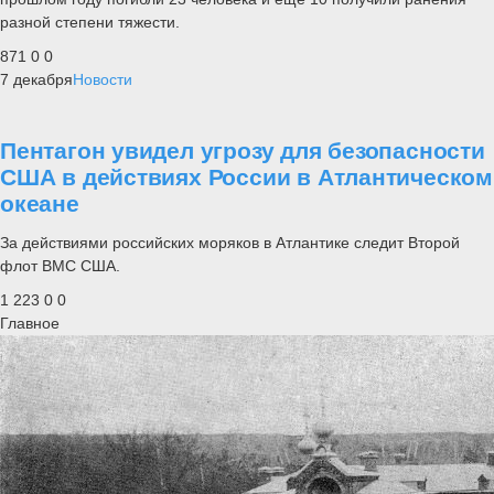
разной степени тяжести.
871
0
0
7 декабря
Новости
Пентагон увидел угрозу для безопасности
США в действиях России в Атлантическом
океане
За действиями российских моряков в Атлантике следит Второй
флот ВМС США.
1 223
0
0
Главное