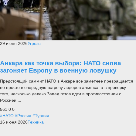
29 июня 2026
Угрозы
Анкара как точка выбора: НАТО снова
загоняет Европу в военную ловушку
Предстоящий саммит НАТО в Анкаре все заметнее превращается
не просто в очередную встречу лидеров альянса, а в проверку
того, насколько далеко Запад готов идти в противостоянии с
Россией....
561
0
0
#НАТО
#Россия
#Турция
16 июня 2026
Техника