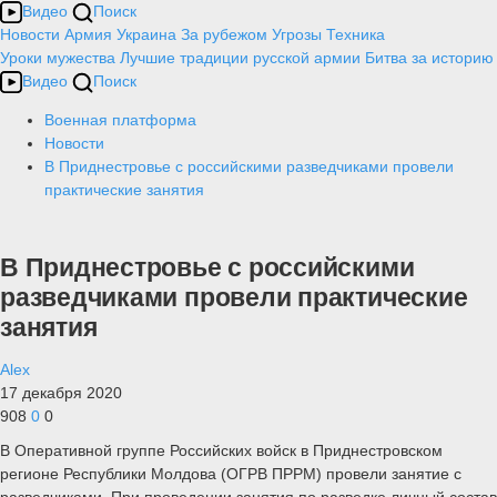
Видео
Поиск
Новости
Армия
Украина
За рубежом
Угрозы
Техника
Уроки мужества
Лучшие традиции русской армии
Битва за историю
Видео
Поиск
Военная платформа
Новости
В Приднестровье с российскими разведчиками провели
практические занятия
В Приднестровье с российскими
разведчиками провели практические
занятия
Alex
17 декабря 2020
908
0
0
В Оперативной группе Российских войск в Приднестровском
регионе Республики Молдова (ОГРВ ПРРМ) провели занятие с
разведчиками. При проведении занятия по разведке личный состав