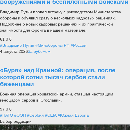
вооружениями и беспилотными войсками
Владимир Путин провел встречу с руководством Министерства
обороны и объявил сразу о нескольких кадровых решениях.
Подробнее о новых кадровых решениях и их практической
значимости для фронта в нашем материале.
61
0
0
#Владимир Путин
#Минобороны РФ
#Россия
4 августа 2026
За рубежом
«Буря» над Краиной: операция, после
которой сотни тысяч сербов стали
беженцами
Военная операция хорватской армии, ставшая настоящим
геноцидом сербов в Югославии.
97
0
0
#НАТО
#ООН
#Сербия
#США
#Южная Европа
Выбор редакции