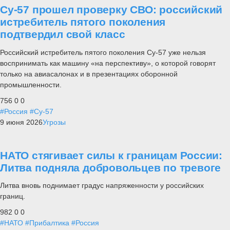
Су-57 прошел проверку СВО: российский
истребитель пятого поколения
подтвердил свой класс
Российский истребитель пятого поколения Су-57 уже нельзя
воспринимать как машину «на перспективу», о которой говорят
только на авиасалонах и в презентациях оборонной
промышленности.
756
0
0
#Россия
#Су-57
9 июня 2026
Угрозы
НАТО стягивает силы к границам России:
Литва подняла добровольцев по тревоге
Литва вновь поднимает градус напряженности у российских
границ.
982
0
0
#НАТО
#Прибалтика
#Россия