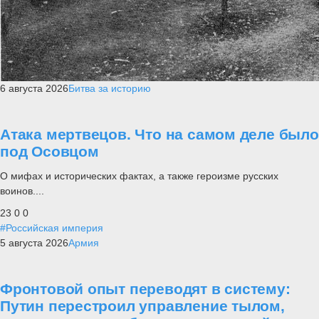
6 августа 2026
Битва за историю
Атака мертвецов. Что на самом деле было
под Осовцом
О мифах и исторических фактах, а также героизме русских
воинов....
23
0
0
#Российская империя
5 августа 2026
Армия
Фронтовой опыт переводят в систему:
Путин перестроил управление тылом,