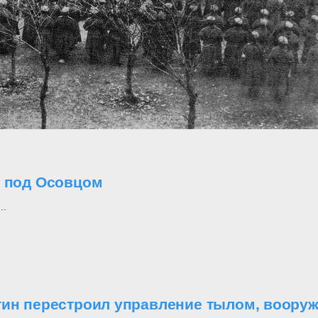
о под Осовцом
..
утин перестроил управление тылом, воор