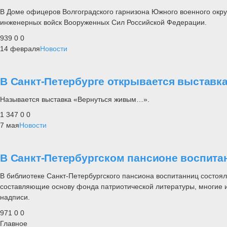
В Доме офицеров Волгоградского гарнизона Южного военного округ
инженерных войск Вооруженных Сил Российской Федерации.
939
0
0
14 февраля
Новости
В Санкт-Петербурге открывается выставк
Называется выставка «Вернуться живым…».
1 347
0
0
7 мая
Новости
В Санкт-Петербургском пансионе воспит
В библиотеке Санкт-Петербургского пансиона воспитанниц состоял
составляющие основу фонда патриотической литературы, многие и
надписи.
971
0
0
Главное