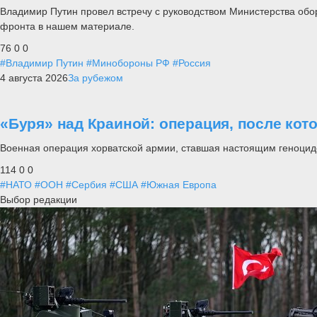
Владимир Путин провел встречу с руководством Министерства обо
фронта в нашем материале.
76
0
0
#Владимир Путин
#Минобороны РФ
#Россия
4 августа 2026
За рубежом
«Буря» над Краиной: операция, после кот
Военная операция хорватской армии, ставшая настоящим геноцид
114
0
0
#НАТО
#ООН
#Сербия
#США
#Южная Европа
Выбор редакции