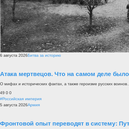
6 августа 2026
Битва за историю
Атака мертвецов. Что на самом деле был
О мифах и исторических фактах, а также героизме русских воинов..
49
0
0
#Российская империя
5 августа 2026
Армия
Фронтовой опыт переводят в систему: П