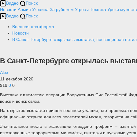
Видео
Поиск
Новости
Армия
Украина
За рубежом
Угрозы
Техника
Уроки мужеств
Видео
Поиск
Военная платформа
Новости
В Санкт-Петербурге открылась выставка, посвященная пяти
В Санкт-Петербурге открылась выстав
Alex
11 декабря 2020
919
0
0
Выставка к пятилетию операции Вооруженных Сил Российской Фед
войск и войск связи.
На открытие выставки пришли военнослужащие, кто принимал непо
официально открыта для всех посетителей музея, говорится на с
Значительное место в экспозиции отведено трофеям – изъятой 
изготовленные террористами миномёты, винтовки и пусковые уста