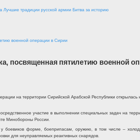
а
Лучшие традиции русской армии
Битва за историю
летию военной операции в Сирии
ка, посвященная пятилетию военной оп
ерации на территории Сирийской Арабской Республики открылась 
средственное участие в выполнении специальных задач на террит
айте Минобороны России.
у боевиков форме, боеприпасам, оружию, в том числе – холодн
новки для неуправляемых реактивных снарядов.