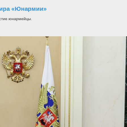
тира «Юнармии»
астие юнармейцы.