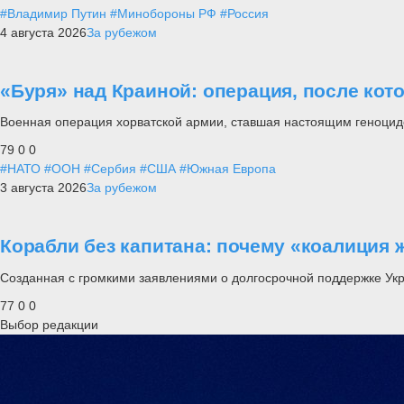
#Владимир Путин
#Минобороны РФ
#Россия
4 августа 2026
За рубежом
«Буря» над Краиной: операция, после кот
Военная операция хорватской армии, ставшая настоящим геноцид
79
0
0
#НАТО
#ООН
#Сербия
#США
#Южная Европа
3 августа 2026
За рубежом
Корабли без капитана: почему «коалиция 
Созданная с громкими заявлениями о долгосрочной поддержке Ук
77
0
0
Выбор редакции