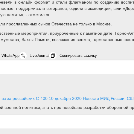
ревели в онлайн формат и стали флагманом по созданию воспит
ностью, поддерживали ветеранов, ездили в экспедиции, шли «До
ую память», - отметил он.
ли прославленных сынов Отечества не только в Москве.
ественные мероприятия, приуроченные к памятной дате. Горно-Алта
и мужества, Вахты Памяти, возложения венков, торжественные шес
WhatsApp
LiveJournal
Скопировать ссылку
 из-за российских С-400
10 декабря 2020
Новости
МИД России: СШ
ной военной политики, знать про новейшие разработки оборонной