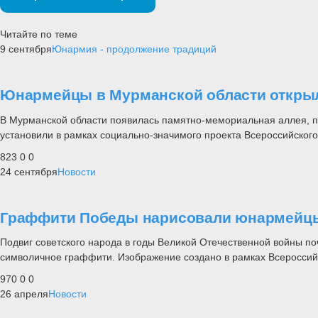
Читайте по теме
9 сентября
Юнармия - продолжение традиций
Юнармейцы в Мурманской области откры
В Мурманской области появилась памятно-мемориальная аллея, по
установили в рамках социально-значимого проекта Всероссийског
823
0
0
24 сентября
Новости
Граффити Победы нарисовали юнармейцы
Подвиг советского народа в годы Великой Отечественной войны п
символичное граффити. Изображение создано в рамках Всероссийс
970
0
0
26 апреля
Новости