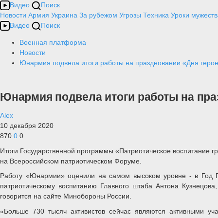
Видео
Поиск
Новости
Армия
Украина
За рубежом
Угрозы
Техника
Уроки мужеств
Видео
Поиск
Военная платформа
Новости
Юнармия подвела итоги работы на праздновании «Дня герое
Юнармия подвела итоги работы на пра
Alex
10 декабря 2020
870
0
0
Итоги Государственной программы «Патриотическое воспитание г
на Всероссийском патриотическом Форуме.
Работу «Юнармии» оценили на самом высоком уровне - в Год П
патриотическому воспитанию Главного штаба Антона Кузнецова
говорится на сайте Минобороны России.
«Больше 730 тысяч активистов сейчас являются активными уч